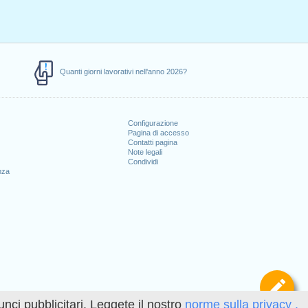
Quanti giorni lavorativi nell'anno 2026?
Configurazione
Pagina di accesso
Contatti pagina
Note legali
Condividi
nza
Def
unci pubblicitari. Leggete il nostro
norme sulla privacy .