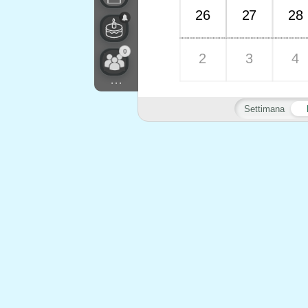
26
27
28
0
2
3
4
...
Settimana