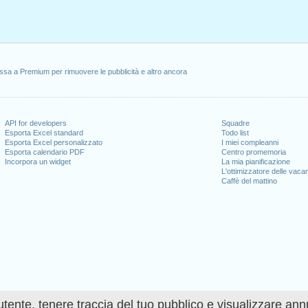
ssa a Premium per rimuovere le pubblicità e altro ancora
API for developers
Squadre
Esporta Excel standard
Todo list
Esporta Excel personalizzato
I miei compleanni
Esporta calendario PDF
Centro promemoria
Incorpora un widget
La mia pianificazione
L'ottimizzatore delle vaca
Caffè del mattino
utente, tenere traccia del tuo pubblico e visualizzare ann