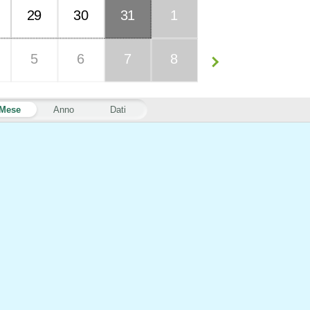
29
30
31
1
5
6
7
8
Mese
Anno
Dati