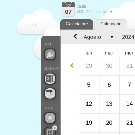
ago
15:55
07
☕
Caffè del mattino ▼
Calcolatore
Calendario
Fai
▼
contare
API
lun
mar
mer
29
30
31
EXPORT
5
6
7
12
13
14
UTILI
19
20
21
0