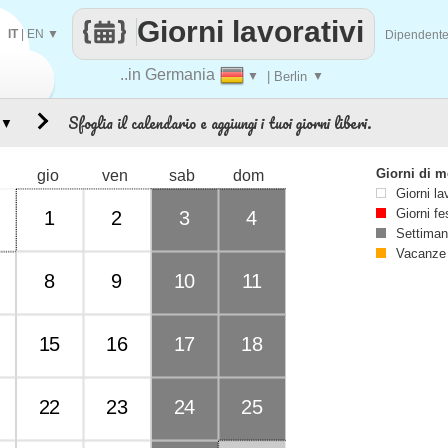
Giorni lavorativi
IT
|
EN
▼
Dipendent
..in Germania
▼
| Berlin
▼
Sfoglia il calendario e aggiungi i tuoi giorni liberi.
▼
Giorni di 
gio
ven
sab
dom
Giorni la
Giorni fe
1
2
3
4
Settiman
Vacanze
8
9
10
11
15
16
17
18
22
23
24
25