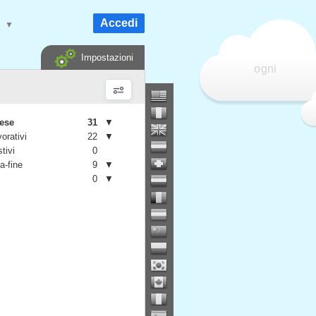
Accedi
e
▼
Impostazioni
ogni
mese
31
▼
vorativi
22
▼
stivi
0
a-fine
9
▼
0
▼