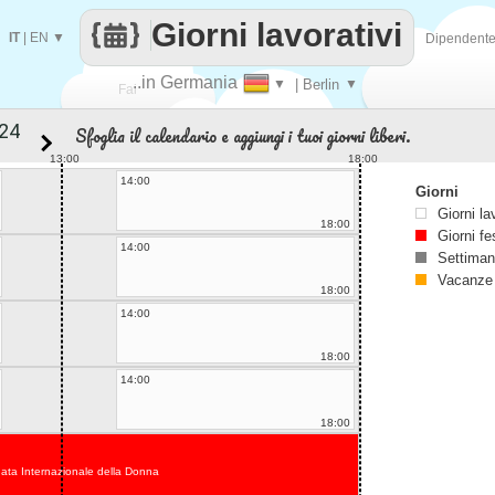
Giorni lavorativi
IT
|
EN
▼
Dipendent
..in Germania
▼
| Berlin
▼
Fai
Sfoglia il calendario e aggiungi i tuoi giorni liberi.
contare
13:00
18:00
14:00
Giorni
Giorni la
18:00
Giorni fe
14:00
Settiman
Vacanze
18:00
14:00
18:00
14:00
18:00
ata Internazionale della Donna