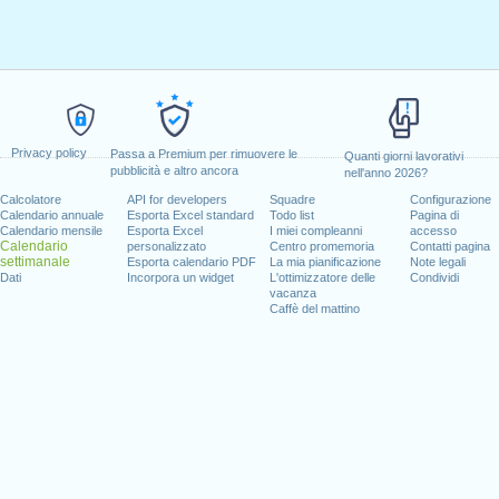
Privacy policy
Passa a Premium per rimuovere le
Quanti giorni lavorativi
pubblicità e altro ancora
nell'anno 2026?
Calcolatore
API for developers
Squadre
Configurazione
Calendario annuale
Esporta Excel standard
Todo list
Pagina di
Calendario mensile
Esporta Excel
I miei compleanni
accesso
Calendario
personalizzato
Centro promemoria
Contatti pagina
settimanale
Esporta calendario PDF
La mia pianificazione
Note legali
Dati
Incorpora un widget
L'ottimizzatore delle
Condividi
vacanza
Caffè del mattino