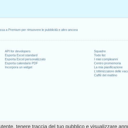
ssa a Premium per rimuovere le pubblicità e altro ancora
API for developers
Squadre
Esporta Excel standard
Todo list
Esporta Excel personalizzato
I miei compleanni
Esporta calendario PDF
Centro promemoria
Incorpora un widget
La mia pianificazione
L'ottimizzatore delle va
Caffè del mattino
utente, tenere traccia del tuo pubblico e visualizzare ann