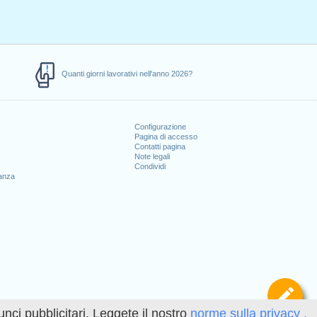
Quanti giorni lavorativi nell'anno 2026?
Configurazione
Pagina di accesso
Contatti pagina
Note legali
Condividi
canza
Def
unci pubblicitari. Leggete il nostro
norme sulla privacy .