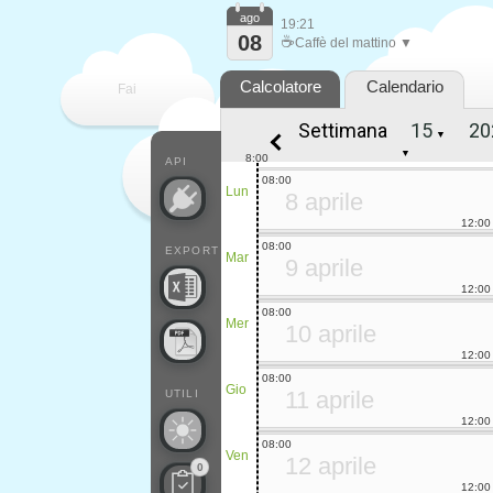
ago
19:21
08
☕
Caffè del mattino ▼
Calcolatore
Calendario
Fai
Settimana
▼
contare
▼
8:00
API
08:00
Lun
8 aprile
12:00
08:00
EXPORT
Mar
9 aprile
12:00
08:00
Mer
10 aprile
12:00
08:00
Gio
11 aprile
UTILI
12:00
08:00
Ven
12 aprile
0
12:00