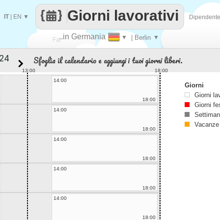
Giorni lavorativi
IT
|
EN
▼
Dipendent
..in Germania
▼
| Berlin
▼
Fai
Sfoglia il calendario e aggiungi i tuoi giorni liberi.
contare
13:00
18:00
14:00
Giorni
Giorni la
18:00
Giorni fe
14:00
Settiman
Vacanze
18:00
14:00
18:00
14:00
18:00
14:00
18:00