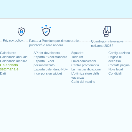
Privacy policy
Passa a Premium per rimuovere le
Quanti giorni lavorativi
pubblicità e altro ancora
nell'anno 2026?
Calcolatore
API for developers
Squadre
Configurazione
Calendario annuale
Esporta Excel standard
Todo list
Pagina di
Calendario mensile
Esporta Excel
I miei compleanni
accesso
Calendario
personalizzato
Centro promemoria
Contatti pagina
settimanale
Esporta calendario PDF
La mia pianificazione
Note legali
Dati
Incorpora un widget
L'ottimizzatore delle
Condividi
vacanza
Caffè del mattino