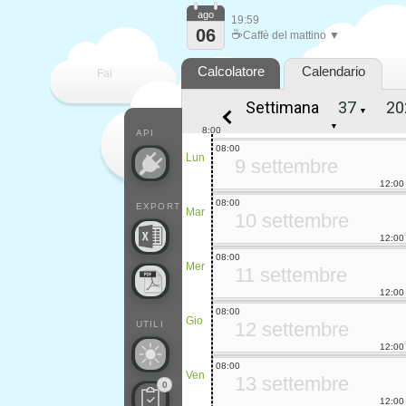
ago
19:59
06
☕
Caffè del mattino ▼
Calcolatore
Calendario
Fai
Settimana
▼
contare
▼
8:00
API
08:00
Lun
9 settembre
12:00
08:00
EXPORT
Mar
10 settembre
12:00
08:00
Mer
11 settembre
12:00
08:00
Gio
12 settembre
UTILI
12:00
08:00
Ven
13 settembre
0
12:00