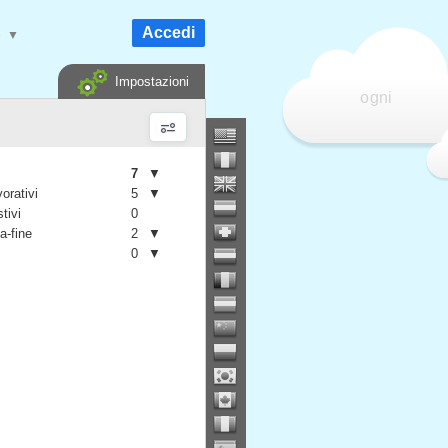
Accedi
e
▼
Impostazioni
ogni
7
▼
vorativi
5
▼
stivi
0
a-fine
2
▼
0
▼