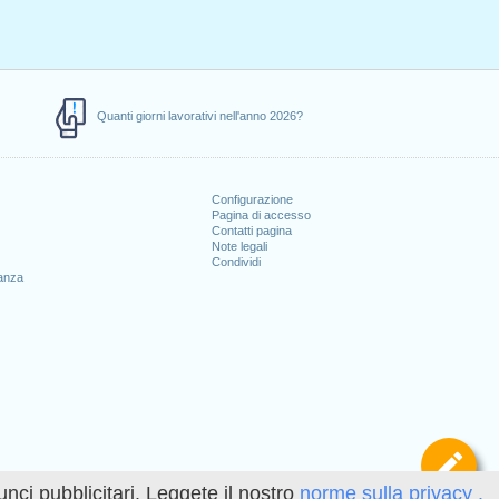
Quanti giorni lavorativi nell'anno 2026?
Configurazione
Pagina di accesso
Contatti pagina
Note legali
Condividi
canza
Def
unci pubblicitari. Leggete il nostro
norme sulla privacy .