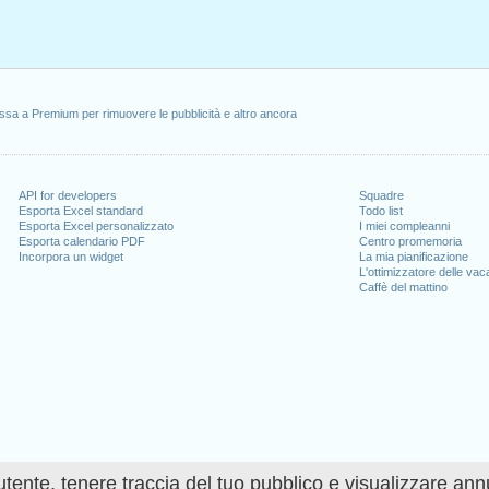
ssa a Premium per rimuovere le pubblicità e altro ancora
API for developers
Squadre
Esporta Excel standard
Todo list
Esporta Excel personalizzato
I miei compleanni
Esporta calendario PDF
Centro promemoria
Incorpora un widget
La mia pianificazione
L'ottimizzatore delle va
Caffè del mattino
utente, tenere traccia del tuo pubblico e visualizzare ann