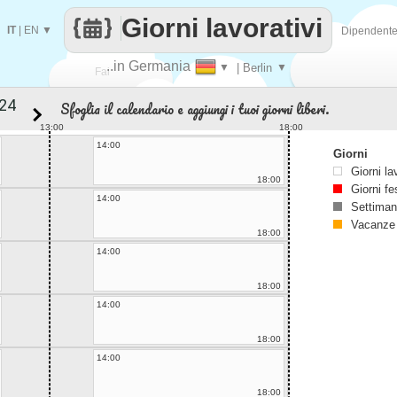
Giorni lavorativi
IT
|
EN
▼
Dipendent
..in Germania
▼
| Berlin
▼
Fai
Sfoglia il calendario e aggiungi i tuoi giorni liberi.
contare
13:00
18:00
14:00
Giorni
Giorni la
18:00
Giorni fe
14:00
Settiman
Vacanze
18:00
14:00
18:00
14:00
18:00
14:00
18:00