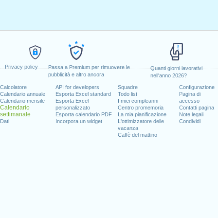
Privacy policy
Passa a Premium per rimuovere le
Quanti giorni lavorativi
pubblicità e altro ancora
nell'anno 2026?
Calcolatore
API for developers
Squadre
Configurazione
Calendario annuale
Esporta Excel standard
Todo list
Pagina di
Calendario mensile
Esporta Excel
I miei compleanni
accesso
Calendario
personalizzato
Centro promemoria
Contatti pagina
settimanale
Esporta calendario PDF
La mia pianificazione
Note legali
Dati
Incorpora un widget
L'ottimizzatore delle
Condividi
vacanza
Caffè del mattino