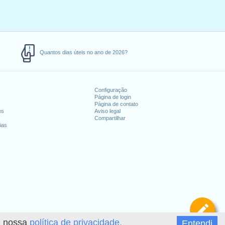
Quantos dias úteis no ano de 2026?
Configuração
Página de login
Página de contato
es
Aviso legal
Compartilhar
ias
De
 a nossa
política de privacidade.
Entendi