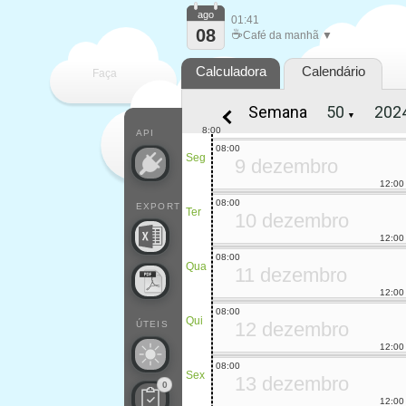
ago
01:41
08
☕
Café da manhã ▼
Calculadora
Calendário
Faça
Semana
▼
cada
8:00
API
08:00
Seg
9 dezembro
12:00
08:00
EXPORT
Ter
10 dezembro
12:00
08:00
Qua
11 dezembro
12:00
08:00
Qui
12 dezembro
ÚTEIS
12:00
08:00
Sex
13 dezembro
0
12:00