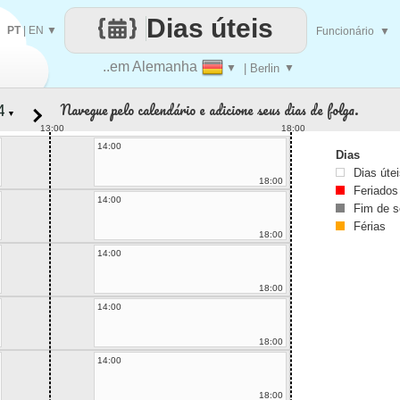
Dias úteis
PT
|
EN
▼
Funcionário
▼
..em Alemanha
▼
| Berlin
▼
Navegue pelo calendário e adicione seus dias de folga.
▼
13:00
18:00
14:00
Dias
Dias úte
18:00
Feriados
14:00
Fim de 
Férias
18:00
14:00
18:00
14:00
18:00
14:00
18:00