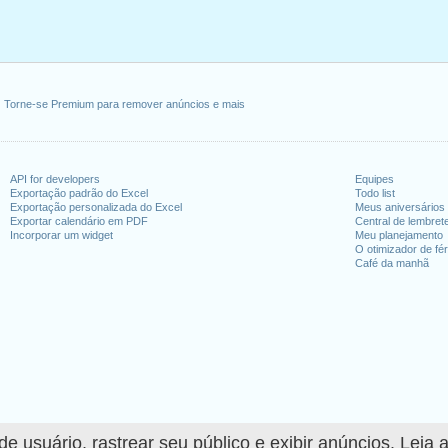
Torne-se Premium para remover anúncios e mais
API for developers
Equipes
Exportação padrão do Excel
Todo list
Exportação personalizada do Excel
Meus aniversários
Exportar calendário em PDF
Central de lembret
Incorporar um widget
Meu planejamento
O otimizador de fér
Café da manhã
 usuário, rastrear seu público e exibir anúncios. Leia