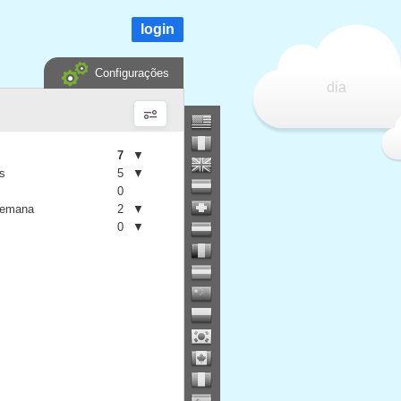
login
Configurações
dia
7
▼
is
5
▼
0
semana
2
▼
0
▼