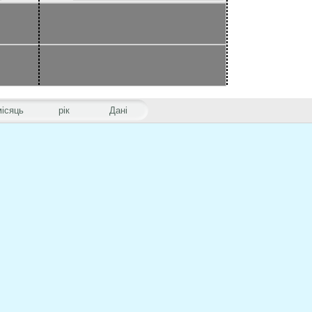
місяць
рік
Дані