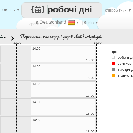
робочі дні
UK
|
EN
▼
співробітник
▼
..в Deutschland
▼
| Berlin
▼
Зроби
Переглянь календар і додай свої вихідні дні.
▼
кожен
13:00
18:00
14:00
дні
робочі д
18:00
святкові
14:00
вихідні 
відпустк
18:00
14:00
18:00
14:00
18:00
14:00
18:00