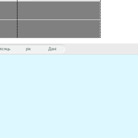
місяць
рік
Дані