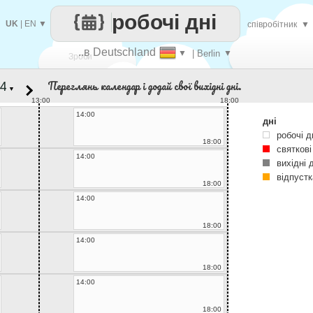
робочі дні
UK
|
EN
▼
співробітник
▼
..в Deutschland
▼
| Berlin
▼
Зроби
Переглянь календар і додай свої вихідні дні.
▼
кожен
13:00
18:00
14:00
дні
робочі д
18:00
святкові
14:00
вихідні 
відпустк
18:00
14:00
18:00
14:00
18:00
14:00
18:00