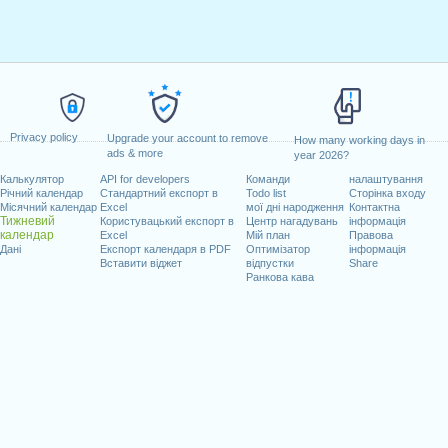
Privacy policy
Upgrade your account to remove
How many working days in
ads & more
year 2026?
Калькулятор
API for developers
Команди
налаштування
Річний календар
Стандартний експорт в
Todo list
Сторінка входу
Місячний календар
Excel
мої дні народження
Контактна
Тижневий
Користувацький експорт в
Центр нагадувань
інформація
календар
Excel
Мій план
Правова
Дані
Експорт календаря в PDF
Оптимізатор
інформація
Вставити віджет
відпустки
Share
Ранкова кава