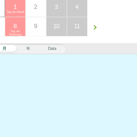
1
2
3
4
Tag der Arbeit
8
9
10
11
Tag der
Befreiung
月
年
Data