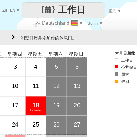
工作日
ZH
|
EN
▼
雇员
▼
..在 Deutschland
▼
| Berlin
▼
让
浏览日历并添加你的休息日。
每一天
本月日期数
三
星期四
星期五
星期六
星期日
工作日
3
4
5
6
公共假日
周末
假期
10
11
12
13
17
18
19
20
Karfreitag
24
25
26
27