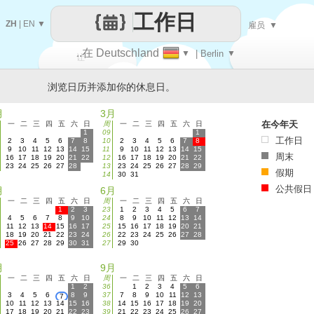
工作日
ZH
|
EN
▼
雇员
▼
..在 Deutschland
▼
| Berlin
▼
让
浏览日历并添加你的休息日。
每一天
月
3月
在今年天
一
二
三
四
五
六
日
周
一
二
三
四
五
六
日
1
09
1
工作日
2
3
4
5
6
7
8
10
2
3
4
5
6
7
8
9
10
11
12
13
14
15
11
9
10
11
12
13
14
15
周末
16
17
18
19
20
21
22
12
16
17
18
19
20
21
22
23
24
25
26
27
28
13
23
24
25
26
27
28
29
假期
14
30
31
公共假日
月
6月
一
二
三
四
五
六
日
周
一
二
三
四
五
六
日
1
2
3
23
1
2
3
4
5
6
7
4
5
6
7
8
9
10
24
8
9
10
11
12
13
14
11
12
13
14
15
16
17
25
15
16
17
18
19
20
21
18
19
20
21
22
23
24
26
22
23
24
25
26
27
28
25
26
27
28
29
30
31
27
29
30
月
9月
一
二
三
四
五
六
日
周
一
二
三
四
五
六
日
1
2
36
1
2
3
4
5
6
3
4
5
6
8
9
37
7
8
9
10
11
12
13
7
10
11
12
13
14
15
16
38
14
15
16
17
18
19
20
17
18
19
20
21
22
23
39
21
22
23
24
25
26
27