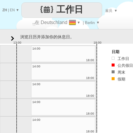
工作日
ZH
|
EN
▼
雇员
▼
..在 Deutschland
▼
| Berlin
▼
让
浏览日历并添加你的休息日。
每一天
13:00
18:00
14:00
日期
工作日
18:00
公共假日
14:00
周末
18:00
假期
14:00
18:00
14:00
18:00
14:00
18:00