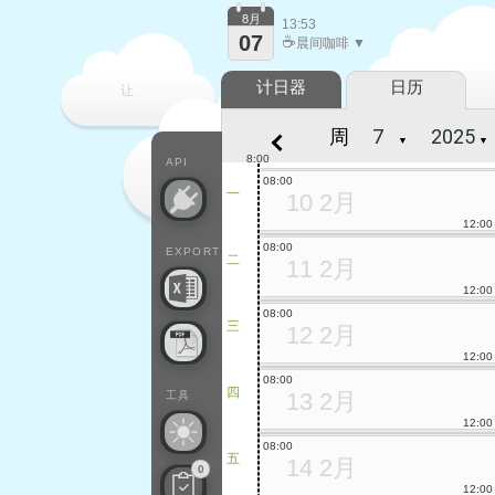
8月
13:53
07
☕
晨间咖啡 ▼
计日器
日历
让
周
▼
▼
每一天
8:00
API
08:00
一
10 2月
12:00
08:00
EXPORT
二
11 2月
12:00
08:00
三
12 2月
12:00
08:00
四
13 2月
工具
12:00
08:00
五
14 2月
0
12:00