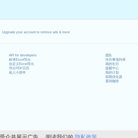
Upgrade your account to remove ads & more
API for developers
团队
标准Excel导出
待办事项列表
自定义Excel导出
我的生日
导出PDF日历
提醒中心
嵌入小部件
我的计划
假期优化器
晨间咖啡
的受众并展示广告。 阅读我们的
隐私政策。