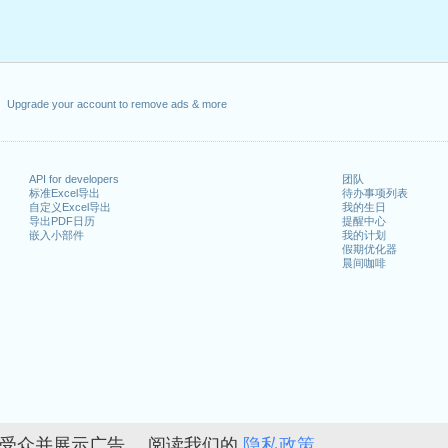
Upgrade your account to remove ads & more
API for developers
团队
标准Excel导出
待办事项列表
自定义Excel导出
我的生日
导出PDF日历
提醒中心
嵌入小部件
我的计划
假期优化器
晨间咖啡
的受众并展示广告。 阅读我们的
隐私政策。