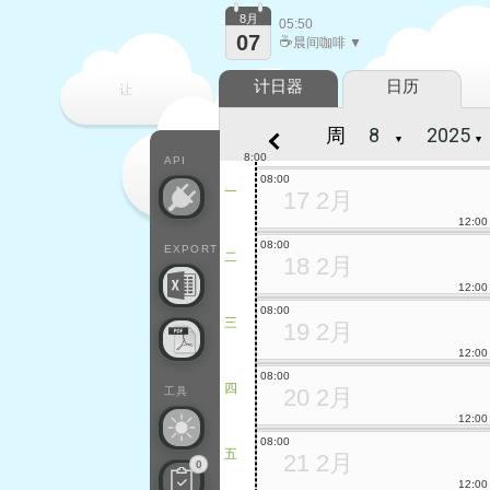
8月
05:50
07
☕
晨间咖啡 ▼
计日器
日历
让
周
▼
▼
每一天
8:00
API
08:00
一
17 2月
12:00
08:00
EXPORT
二
18 2月
12:00
08:00
三
19 2月
12:00
08:00
四
20 2月
工具
12:00
08:00
五
21 2月
0
12:00