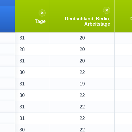
×
×
Deutschland, Berlin,
D
Tage
Arbeitstage
31
20
28
20
31
20
30
22
31
19
30
22
31
22
31
22
30
22