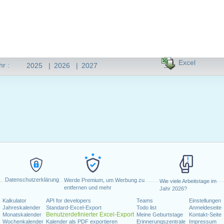
Excel
hr :
2025
|
2026
|
2027
Datenschutzerklärung
Werde Premium, um Werbung zu
Wie viele Arbeitstage im
entfernen und mehr
Jahr 2026?
Kalkulator
API for developers
Teams
Einstellungen
Jahreskalender
Standard-Excel-Export
Todo list
Anmeldeseite
Benutzerdefinierter Excel-Export
Monatskalender
Meine Geburtstage
Kontakt-Seite
Wochenkalender
Kalender als PDF exportieren
Erinnerungszentrale
Impressum