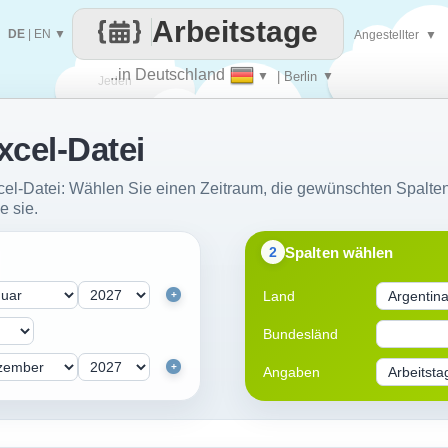
Arbeitstage
DE
|
EN
▼
Angestellter
▼
..in Deutschland
▼
| Berlin
▼
Jeden
xcel-Datei
Tag
xcel-Datei: Wählen Sie einen Zeitraum, die gewünschten Spalten
e sie.
Spalten wählen
2
Land
+
Bundesländ
+
Angaben