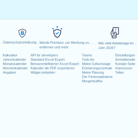
Datenschutzerklärung
Werde Premium, um Werbung zu
Wie viele Arbeitstage im
entfernen und mehr
Jahr 2026?
Kalkulator
API for developers
Teams
Einstellungen
Jahreskalender
Standard-Excel-Export
Todo list
Anmeldeseite
Monatskalender
Benutzerdefinierter Excel-Export
Meine Geburtstage
Kontakt-Seite
Wochenkalender
Kalender als PDF exportieren
Erinnerungszentrale
Impressum
Angaben
Widget einbetten
Meine Planung
Teilen
Der Ferienoptimierer
Morgenkaffee