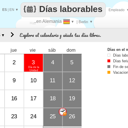
Días laborables
ES
|
EN
▼
Empleado
..en Alemania
▼
| Berlin
▼
Haz
Explora el calendario y añade tus días libres.
▼
que
Días en el 
jue
vie
sáb
dom
Días lab
Días fer
2
3
4
5
Fin de 
Día de la
Unidad
Vacacio
Alemana
9
10
11
12
16
17
18
19
23
24
25
26