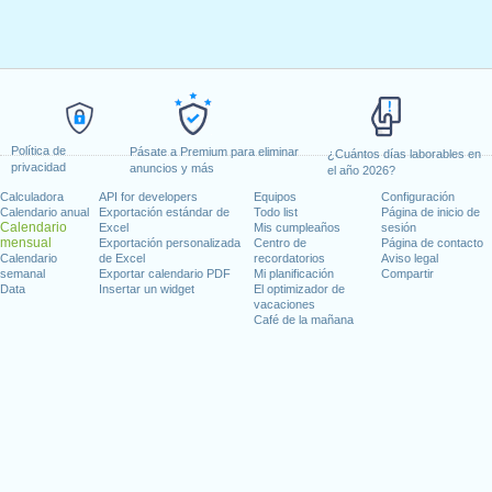
Política de
Pásate a Premium para eliminar
¿Cuántos días laborables en
privacidad
anuncios y más
el año 2026?
Calculadora
API for developers
Equipos
Configuración
Calendario anual
Exportación estándar de
Todo list
Página de inicio de
Calendario
Excel
Mis cumpleaños
sesión
mensual
Exportación personalizada
Centro de
Página de contacto
Calendario
de Excel
recordatorios
Aviso legal
semanal
Exportar calendario PDF
Mi planificación
Compartir
Data
Insertar un widget
El optimizador de
vacaciones
Café de la mañana