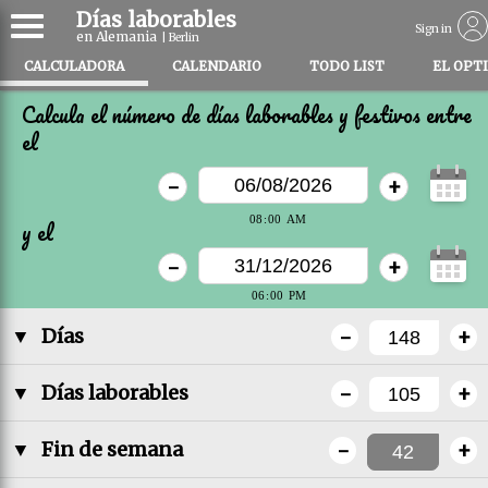
Días laborables
Sign in
en Alemania
| Berlin
CALCULADORA
CALENDARIO
TODO LIST
EL OPT
Calcula el número de días laborables y festivos entre
el
-
+
y el
-
+
-
+
▼
Días
-
+
▼
Días laborables
-
+
▼
Fin de semana