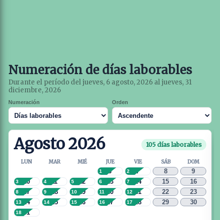
Numeración de días laborables
Durante el período del jueves, 6 agosto, 2026 al jueves, 31
diciembre, 2026
Numeración
Orden
Agosto 2026
105 días laborables
LUN
MAR
MIÉ
JUE
VIE
SÁB
DOM
6
7
8
9
1
2
10
11
12
13
14
15
16
3
4
5
6
7
17
18
19
20
21
22
23
8
9
10
11
12
24
25
26
27
28
29
30
13
14
15
16
17
31
18