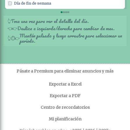
Día de fin de semana
Toca una vez para ver el detalle del día.
👆
Desliza a izquierda/derecha para cambiar de mes.
👈
👉
Mantén pulsado y luego arrastra para seleccionar un
👆
⏱️
👉
período.
Pásate a Premium para eliminar anuncios y más
Exportar a Excel
Exportar a PDF
Centro de recordatorios
Mi planificación