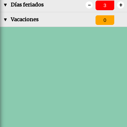
-
+
▼
Días feriados
▼
Vacaciones