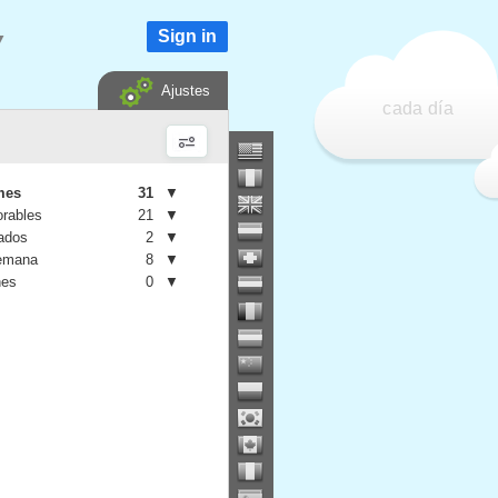
Sign in
▼
Ajustes
cada día
mes
31
▼
orables
21
▼
iados
2
▼
semana
8
▼
nes
0
▼