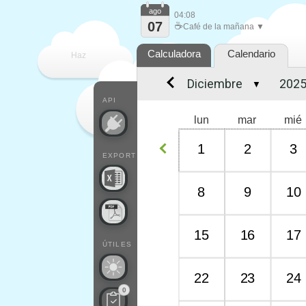
ago
04:08
07
☕
Café de la mañana ▼
Calculadora
Calendario
Haz
▼
que
API
lun
mar
mié
1
2
3
EXPORT
8
9
10
15
16
17
ÚTILES
22
23
24
0