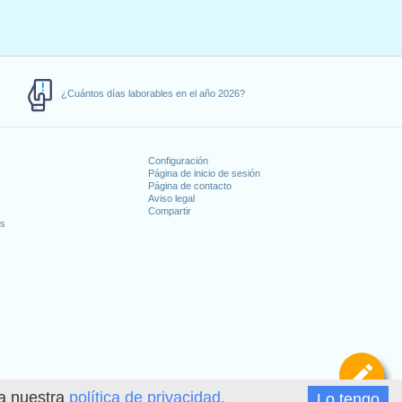
¿Cuántos días laborables en el año 2026?
Configuración
Página de inicio de sesión
Página de contacto
Aviso legal
Compartir
es
De
ea nuestra
política de privacidad.
Lo tengo