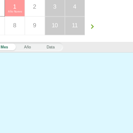
1
2
3
4
Año Nuevo
8
9
10
11
Mes
Año
Data