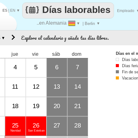
Días laborables
ES
|
EN
▼
Empleado
..en Alemania
▼
| Berlin
▼
Explora el calendario y añade tus días libres.
▼
Días en el 
jue
vie
sáb
dom
Días lab
Días fer
4
5
6
7
Fin de 
Vacacio
11
12
13
14
18
19
20
21
25
26
27
28
Navidad
San Esteban