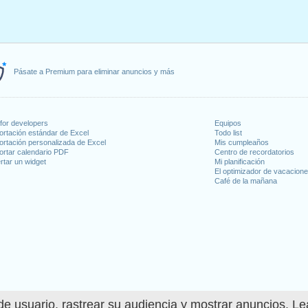
Pásate a Premium para eliminar anuncios y más
for developers
Equipos
ortación estándar de Excel
Todo list
ortación personalizada de Excel
Mis cumpleaños
ortar calendario PDF
Centro de recordatorios
rtar un widget
Mi planificación
El optimizador de vacacion
Café de la mañana
e usuario, rastrear su audiencia y mostrar anuncios. L