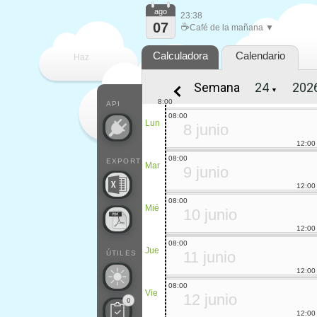
ago
23:38
07
☕
Café de la mañana ▼
Calculadora
Calendario
Haz
Semana
▼
que
8:00
API
08:00
Lun
8 junio
12:00
08:00
EXPORT
Mar
9 junio
12:00
08:00
Mié
10 junio
12:00
08:00
Jue
11 junio
ÚTILES
12:00
08:00
Vie
12 junio
0
12:00