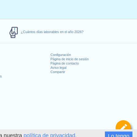
¿Cuántos días laborables en el año 2026?
Configuración
Página de inicio de sesión
Página de contacto
Aviso legal
Compartir
es
De
ea nuestra
política de privacidad.
Lo tengo