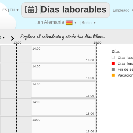
Días laborables
ES
|
EN
▼
Empleado
..en Alemania
▼
| Berlin
▼
Explora el calendario y añade tus días libres.
▼
13:00
18:00
14:00
Días
Días lab
18:00
Días fer
14:00
Fin de 
Vacacio
18:00
14:00
18:00
14:00
18:00
14:00
18:00