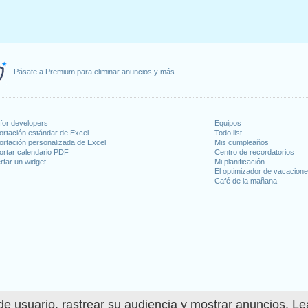
Pásate a Premium para eliminar anuncios y más
for developers
Equipos
ortación estándar de Excel
Todo list
ortación personalizada de Excel
Mis cumpleaños
ortar calendario PDF
Centro de recordatorios
rtar un widget
Mi planificación
El optimizador de vacacion
Café de la mañana
e usuario, rastrear su audiencia y mostrar anuncios. L