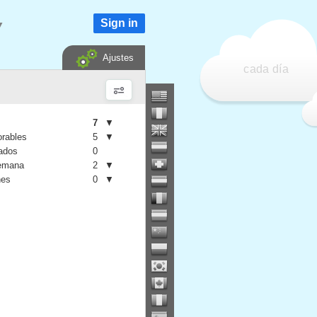
Sign in
▼
Ajustes
cada día
7
▼
orables
5
▼
iados
0
semana
2
▼
nes
0
▼