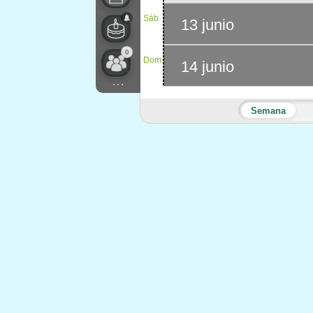
Sáb
13 junio
0
Dom
14 junio
...
Semana