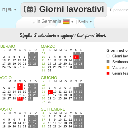
Giorni lavorativi
IT
|
EN
▼
Dipendent
..in Germania
▼
| Berlin
▼
Fai
Sfoglia il calendario e aggiungi i tuoi giorni liberi.
contare
EBBRAIO
MARZO
L
M
M
G
V
S
D
s
L
M
M
G
V
S
D
Giorni nel c
1
2
09
1
2
Giorni lav
3
4
5
6
7
8
9
10
3
4
5
6
7
8
9
10
11
12
13
14
15
16
11
10
11
12
13
14
15
16
Settimana
17
18
19
20
21
22
23
12
17
18
19
20
21
22
23
24
25
26
27
28
13
24
25
26
27
28
29
30
Vacanze
14
31
Giorni fes
AGGIO
GIUGNO
L
M
M
G
V
S
D
s
L
M
M
G
V
S
D
1
2
3
4
22
1
5
6
7
8
9
10
11
23
2
3
4
5
6
7
8
12
13
14
15
16
17
18
24
9
10
11
12
13
14
15
19
20
21
22
23
24
25
25
16
17
18
19
20
21
22
26
27
28
29
30
31
26
23
24
25
26
27
28
29
27
30
GOSTO
SETTEMBRE
L
M
M
G
V
S
D
s
L
M
M
G
V
S
D
1
2
3
36
1
2
3
4
5
6
7
4
5
6
7
8
9
10
37
8
9
10
11
12
13
14
11
12
13
14
15
16
17
38
15
16
17
18
19
20
21
18
19
20
21
22
23
24
39
22
23
24
25
26
27
28