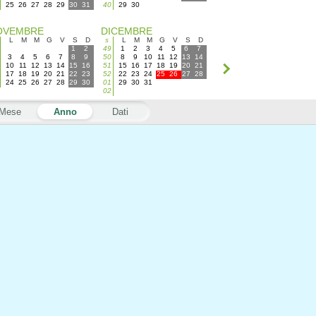
25
26
27
28
29
30
31
40
29
30
OVEMBRE
DICEMBRE
L
M
M
G
V
S
D
s
L
M
M
G
V
S
D
1
2
49
1
2
3
4
5
6
7
3
4
5
6
7
8
9
50
8
9
10
11
12
13
14
10
11
12
13
14
15
16
51
15
16
17
18
19
20
21
17
18
19
20
21
22
23
52
22
23
24
25
26
27
28
24
25
26
27
28
29
30
01
29
30
31
02
Mese
Anno
Dati