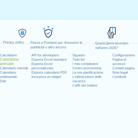
Privacy policy
Passa a Premium per rimuovere le
Quanti giorni lavorativi
pubblicità e altro ancora
nell'anno 2026?
Calcolatore
API for developers
Squadre
Configurazione
Calendario
Esporta Excel standard
Todo list
Pagina di
annuale
Esporta Excel
I miei compleanni
accesso
Calendario mensile
personalizzato
Centro promemoria
Contatti pagina
Calendario
Esporta calendario PDF
La mia pianificazione
Note legali
settimanale
Incorpora un widget
L'ottimizzatore delle
Condividi
Dati
vacanza
Caffè del mattino