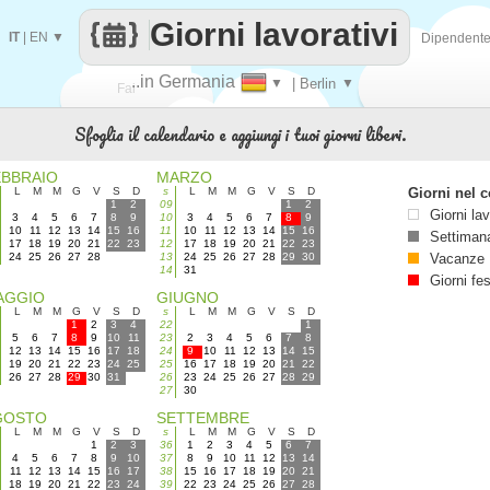
Giorni lavorativi
IT
|
EN
▼
Dipendent
..in Germania
▼
| Berlin
▼
Fai
Sfoglia il calendario e aggiungi i tuoi giorni liberi.
contare
EBBRAIO
MARZO
L
M
M
G
V
S
D
s
L
M
M
G
V
S
D
Giorni nel c
1
2
09
1
2
Giorni lav
3
4
5
6
7
8
9
10
3
4
5
6
7
8
9
10
11
12
13
14
15
16
11
10
11
12
13
14
15
16
Settimana
17
18
19
20
21
22
23
12
17
18
19
20
21
22
23
24
25
26
27
28
13
24
25
26
27
28
29
30
Vacanze
14
31
Giorni fes
AGGIO
GIUGNO
L
M
M
G
V
S
D
s
L
M
M
G
V
S
D
1
2
3
4
22
1
5
6
7
8
9
10
11
23
2
3
4
5
6
7
8
12
13
14
15
16
17
18
24
9
10
11
12
13
14
15
19
20
21
22
23
24
25
25
16
17
18
19
20
21
22
26
27
28
29
30
31
26
23
24
25
26
27
28
29
27
30
GOSTO
SETTEMBRE
L
M
M
G
V
S
D
s
L
M
M
G
V
S
D
1
2
3
36
1
2
3
4
5
6
7
4
5
6
7
8
9
10
37
8
9
10
11
12
13
14
11
12
13
14
15
16
17
38
15
16
17
18
19
20
21
18
19
20
21
22
23
24
39
22
23
24
25
26
27
28