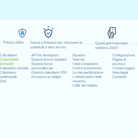
Privacy policy
Passa a Premium per rimuovere le
Quanti giorni lavorativi
pubblicità e altro ancora
nell'anno 2026?
Calcolatore
API for developers
Squadre
Configurazione
Calendario
Esporta Excel standard
Todo list
Pagina di
annuale
Esporta Excel
I miei compleanni
accesso
Calendario mensile
personalizzato
Centro promemoria
Contatti pagina
Calendario
Esporta calendario PDF
La mia pianificazione
Note legali
settimanale
Incorpora un widget
L'ottimizzatore delle
Condividi
Dati
vacanza
Caffè del mattino