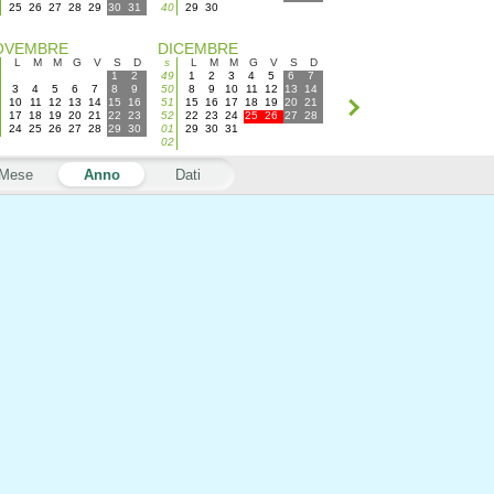
25
26
27
28
29
30
31
40
29
30
OVEMBRE
DICEMBRE
L
M
M
G
V
S
D
s
L
M
M
G
V
S
D
1
2
49
1
2
3
4
5
6
7
3
4
5
6
7
8
9
50
8
9
10
11
12
13
14
10
11
12
13
14
15
16
51
15
16
17
18
19
20
21
17
18
19
20
21
22
23
52
22
23
24
25
26
27
28
24
25
26
27
28
29
30
01
29
30
31
02
Mese
Anno
Dati