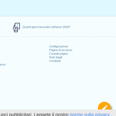
Quanti giorni lavorativi nell'anno 2026?
Configurazione
Pagina di accesso
Contatti pagina
Note legali
Condividi
canza
Def
unci pubblicitari. Leggete il nostro
norme sulla privacy .