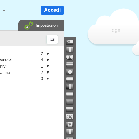
Accedi
e
▼
Impostazioni
ogni
7
▼
vorativi
4
▼
stivi
1
▼
a-fine
2
▼
0
▼