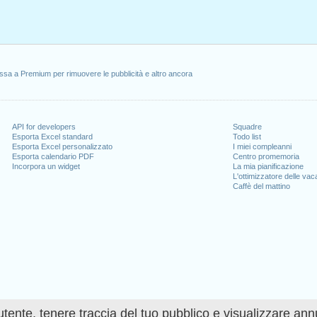
ssa a Premium per rimuovere le pubblicità e altro ancora
API for developers
Squadre
Esporta Excel standard
Todo list
Esporta Excel personalizzato
I miei compleanni
Esporta calendario PDF
Centro promemoria
Incorpora un widget
La mia pianificazione
L'ottimizzatore delle va
Caffè del mattino
utente, tenere traccia del tuo pubblico e visualizzare ann