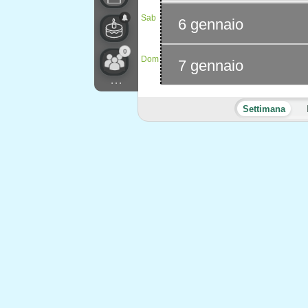
Sab
6 gennaio
0
Dom
7 gennaio
...
Settimana