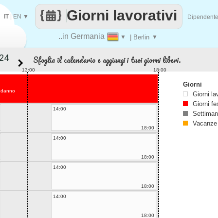
Giorni lavorativi
IT
|
EN
▼
Dipendent
..in Germania
▼
| Berlin
▼
Sfoglia il calendario e aggiungi i tuoi giorni liberi.
13:00
18:00
Giorni
odanno
Giorni la
Giorni fe
14:00
Settiman
Vacanze
18:00
14:00
18:00
14:00
18:00
14:00
18:00