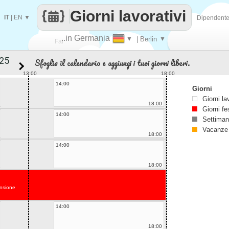
Giorni lavorativi
IT
|
EN
▼
Dipendent
..in Germania
▼
| Berlin
▼
Fai
Sfoglia il calendario e aggiungi i tuoi giorni liberi.
contare
13:00
18:00
14:00
Giorni
Giorni la
18:00
Giorni fe
14:00
Settiman
Vacanze
18:00
14:00
18:00
nsione
14:00
18:00