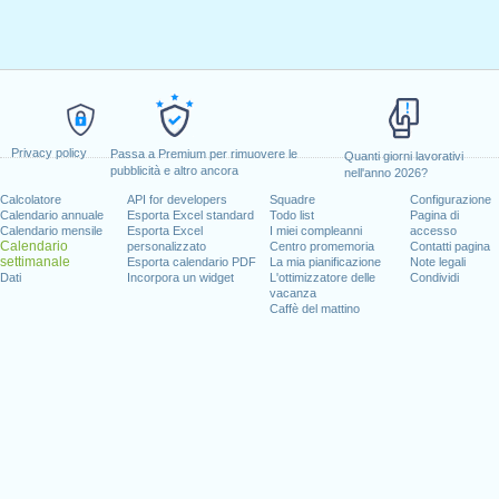
Privacy policy
Passa a Premium per rimuovere le
Quanti giorni lavorativi
pubblicità e altro ancora
nell'anno 2026?
Calcolatore
API for developers
Squadre
Configurazione
Calendario annuale
Esporta Excel standard
Todo list
Pagina di
Calendario mensile
Esporta Excel
I miei compleanni
accesso
Calendario
personalizzato
Centro promemoria
Contatti pagina
settimanale
Esporta calendario PDF
La mia pianificazione
Note legali
Dati
Incorpora un widget
L'ottimizzatore delle
Condividi
vacanza
Caffè del mattino