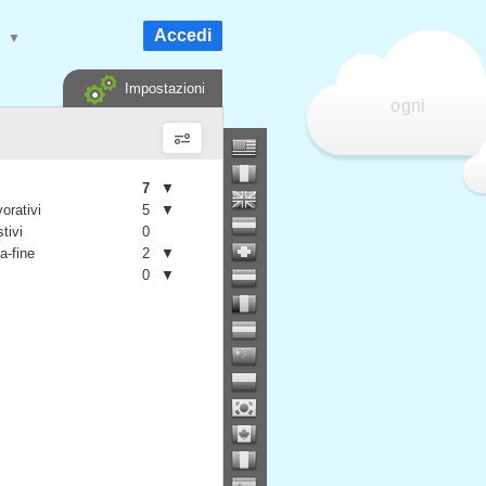
Accedi
e
▼
Impostazioni
ogni
7
▼
vorativi
5
▼
stivi
0
a-fine
2
▼
0
▼