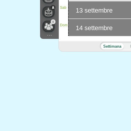
Sab
13 settembre
0
Dom
14 settembre
...
Settimana