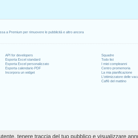
ssa a Premium per rimuovere le pubblicità e altro ancora
API for developers
Squadre
Esporta Excel standard
Todo list
Esporta Excel personalizzato
I miei compleanni
Esporta calendario PDF
Centro promemoria
Incorpora un widget
La mia pianificazione
L'ottimizzatore delle va
Caffè del mattino
utente, tenere traccia del tuo pubblico e visualizzare ann