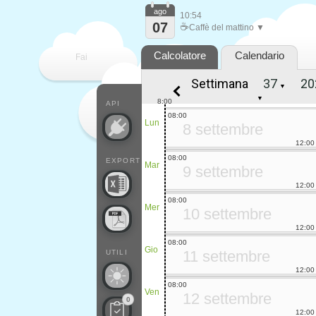
ago
10:54
07
☕
Caffè del mattino ▼
Calcolatore
Calendario
Fai
Settimana
▼
contare
▼
8:00
API
08:00
Lun
8 settembre
12:00
08:00
EXPORT
Mar
9 settembre
12:00
08:00
Mer
10 settembre
12:00
08:00
Gio
11 settembre
UTILI
12:00
08:00
Ven
12 settembre
0
12:00