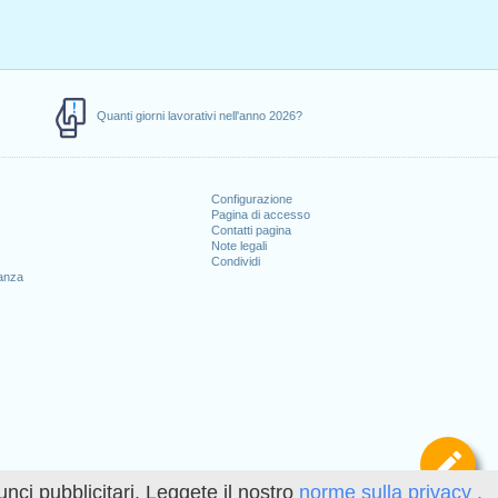
Quanti giorni lavorativi nell'anno 2026?
Configurazione
Pagina di accesso
Contatti pagina
Note legali
Condividi
canza
Def
unci pubblicitari. Leggete il nostro
norme sulla privacy .