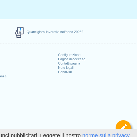
Quanti giorni lavorativi nell'anno 2026?
Configurazione
Pagina di accesso
Contatti pagina
Note legali
Condividi
canza
Def
unci pubblicitari. Leggete il nostro
norme sulla privacy .