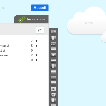
Accedi
e
▼
Impostazioni
ogni
7
▼
vorativi
5
▼
stivi
0
a-fine
2
▼
0
▼