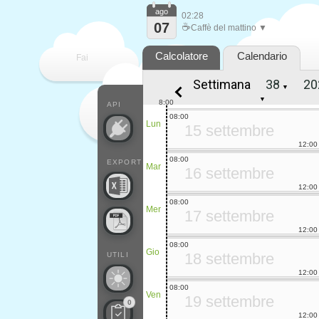
ago
02:28
07
☕
Caffè del mattino ▼
Calcolatore
Calendario
Fai
Settimana
▼
contare
▼
8:00
API
08:00
Lun
15 settembre
12:00
08:00
EXPORT
Mar
16 settembre
12:00
08:00
Mer
17 settembre
12:00
08:00
Gio
18 settembre
UTILI
12:00
08:00
Ven
19 settembre
0
12:00