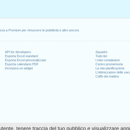
ssa a Premium per rimuovere le pubblicità e altro ancora
API for developers
Squadre
Esporta Excel standard
Todo list
Esporta Excel personalizzato
I miei compleanni
Esporta calendario PDF
Centro promemoria
Incorpora un widget
La mia pianificazione
L'ottimizzatore delle va
Caffè del mattino
utente, tenere traccia del tuo pubblico e visualizzare ann