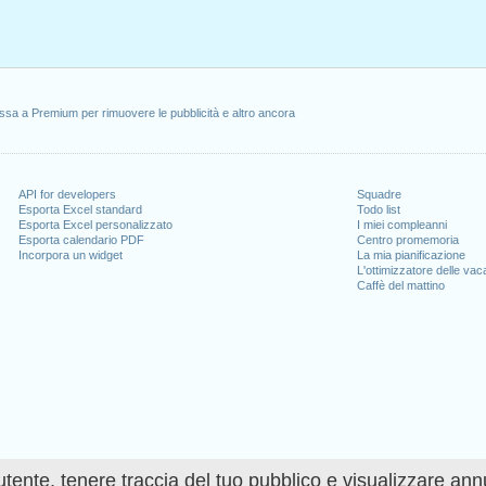
ssa a Premium per rimuovere le pubblicità e altro ancora
API for developers
Squadre
Esporta Excel standard
Todo list
Esporta Excel personalizzato
I miei compleanni
Esporta calendario PDF
Centro promemoria
Incorpora un widget
La mia pianificazione
L'ottimizzatore delle va
Caffè del mattino
utente, tenere traccia del tuo pubblico e visualizzare ann