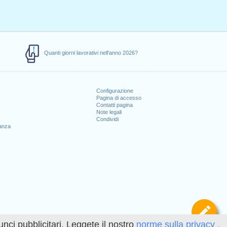
Quanti giorni lavorativi nell'anno 2026?
Configurazione
Pagina di accesso
Contatti pagina
Note legali
Condividi
canza
Def
unci pubblicitari. Leggete il nostro
norme sulla privacy .