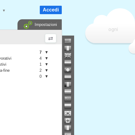
Accedi
e
▼
Impostazioni
ogni
7
▼
vorativi
4
▼
stivi
1
▼
a-fine
2
▼
0
▼