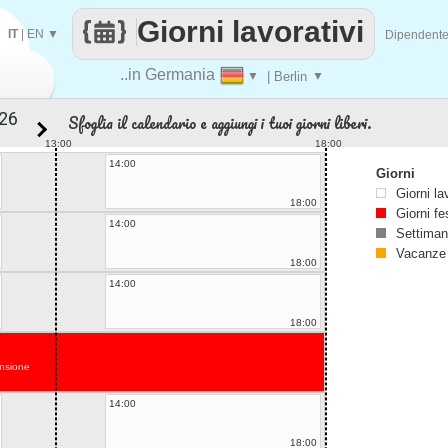
Giorni lavorativi
IT
|
EN
▼
Dipendent
..in Germania
▼
| Berlin
▼
Sfoglia il calendario e aggiungi i tuoi giorni liberi.
13:00
18:00
14:00
Giorni
Giorni la
18:00
Giorni fe
14:00
Settiman
Vacanze
18:00
14:00
18:00
nsione
14:00
18:00