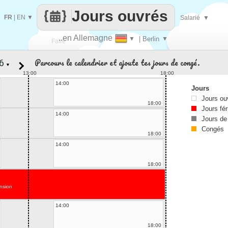
Jours ouvrés
FR
|
EN
▼
Salarié
▼
..en Allemagne
▼
| Berlin
▼
Faire
Parcours le calendrier et ajoute tes jours de congé.
▼
que
13:00
18:00
14:00
Jours
Jours ou
18:00
Jours fér
14:00
Jours de
Congés
18:00
14:00
18:00
nsion
14:00
18:00