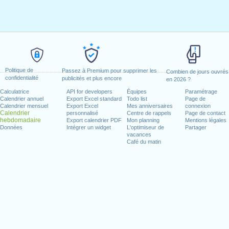
Politique de
Passez à Premium pour supprimer les
Combien de jours ouvrés
confidentialité
publicités et plus encore
en 2026 ?
Calculatrice
API for developers
Équipes
Paramétrage
Calendrier annuel
Export Excel standard
Todo list
Page de
Calendrier mensuel
Export Excel
Mes anniversaires
connexion
Calendrier
personnalisé
Centre de rappels
Page de contact
hebdomadaire
Export calendrier PDF
Mon planning
Mentions légales
Données
Intégrer un widget
L'optimiseur de
Partager
vacances
Café du matin