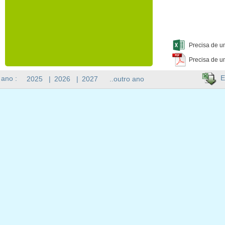
Precisa de u
Precisa de u
E
 ano :
2025
|
2026
|
2027
..outro ano