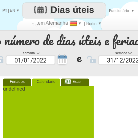
Dias úteis
PT
|
EN
▼
Funcionário
▼
..em Alemanha
▼
| Berlin
▼
Faça
 número de dias úteis e feria
cada
e
semana 52
semana 52
Feriados
Calendário
Excel
undefined