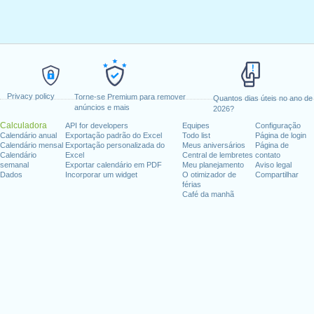
Privacy policy
Torne-se Premium para remover
Quantos dias úteis no ano de
anúncios e mais
2026?
Calculadora
API for developers
Equipes
Configuração
Calendário anual
Exportação padrão do Excel
Todo list
Página de login
Calendário mensal
Exportação personalizada do
Meus aniversários
Página de
Calendário
Excel
Central de lembretes
contato
semanal
Exportar calendário em PDF
Meu planejamento
Aviso legal
Dados
Incorporar um widget
O otimizador de
Compartilhar
férias
Café da manhã