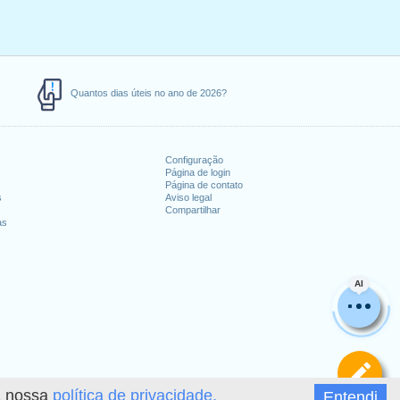
Quantos dias úteis no ano de 2026?
Configuração
Página de login
Página de contato
s
Aviso legal
Compartilhar
as
AI
De
 a nossa
política de privacidade.
Entendi