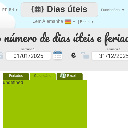
Dias úteis
PT
|
EN
▼
Funcionário
▼
..em Alemanha
▼
| Berlin
▼
 número de dias úteis e feria
e
semana 1
semana 1
Feriados
Calendário
Excel
undefined