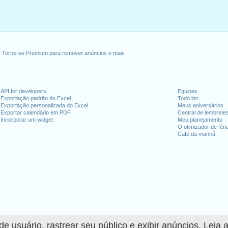
Torne-se Premium para remover anúncios e mais
API for developers
Equipes
Exportação padrão do Excel
Todo list
Exportação personalizada do Excel
Meus aniversários
Exportar calendário em PDF
Central de lembrete
Incorporar um widget
Meu planejamento
O otimizador de féri
Café da manhã
 usuário, rastrear seu público e exibir anúncios. Leia