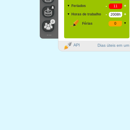
-
+
Feriados
▼
-
+
Horas de trabalho
▼
0
Férias
▼
...
API
Dias úteis em um