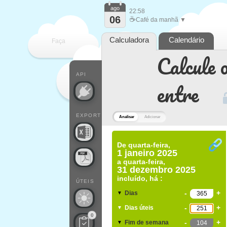
ago
22:58
06
☕
Café da manhã ▼
Calculadora
Calendário
Faça
Calcule o
cada
API
entre
EXPORT
Analisar
Adicionar
De
quarta-feira,
1 janeiro 2025
a
quarta-feira,
31 dezembro 2025
incluído, há :
ÚTEIS
-
+
Dias
▼
-
+
Dias úteis
▼
0
-
+
Fim de semana
▼