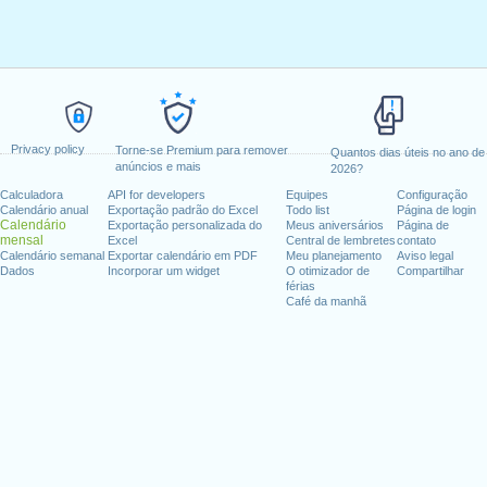
Privacy policy
Torne-se Premium para remover
Quantos dias úteis no ano de
anúncios e mais
2026?
Calculadora
API for developers
Equipes
Configuração
Calendário anual
Exportação padrão do Excel
Todo list
Página de login
Calendário
Exportação personalizada do
Meus aniversários
Página de
mensal
Excel
Central de lembretes
contato
Calendário semanal
Exportar calendário em PDF
Meu planejamento
Aviso legal
Dados
Incorporar um widget
O otimizador de
Compartilhar
férias
Café da manhã