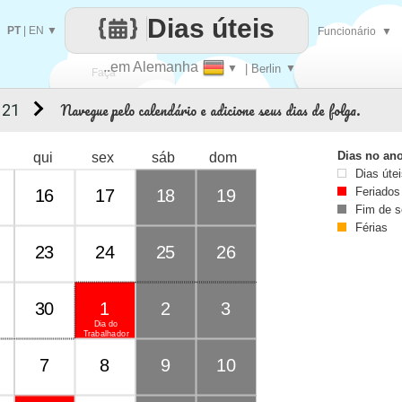
Dias úteis
PT
|
EN
▼
Funcionário
▼
..em Alemanha
▼
| Berlin
▼
Faça
Navegue pelo calendário e adicione seus dias de folga.
 21
cada
Dias no an
qui
sex
sáb
dom
Dias úte
Feriados
16
17
18
19
Fim de 
Férias
23
24
25
26
30
1
2
3
Dia do
Trabalhador
7
8
9
10