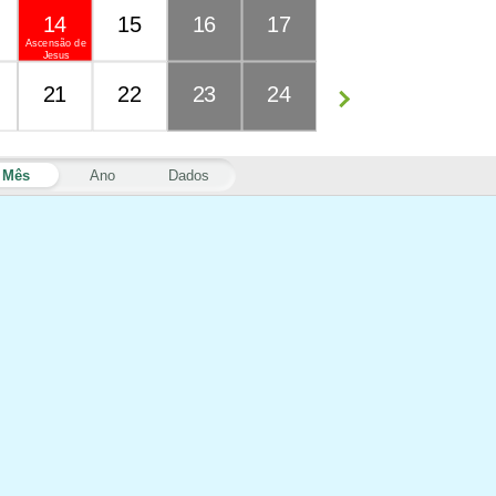
14
15
16
17
Ascensão de
Jesus
21
22
23
24
Mês
Ano
Dados