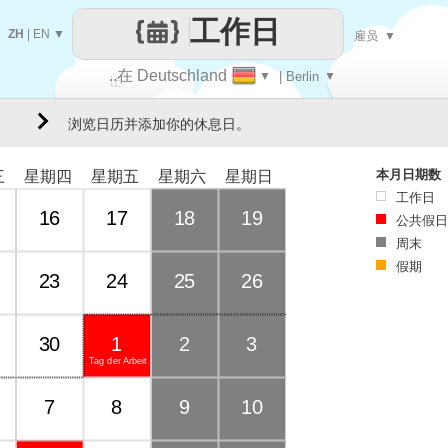
工作日
ZH
|
EN
▼
雇员
▼
..在 Deutschland
▼
| Berlin
▼
让
浏览日历并添加你的休息日。
每一天
本月日期数
三
星期四
星期五
星期六
星期日
工作日
16
17
18
19
公共假日
周末
假期
23
24
25
26
30
1
2
3
Tag der Arbeit
7
8
9
10