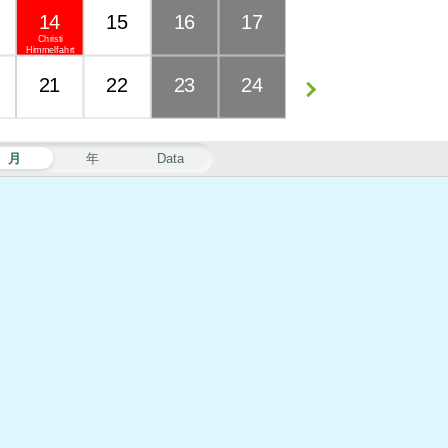
14
15
16
17
Christi
Himmelfahrt
21
22
23
24
月
年
Data