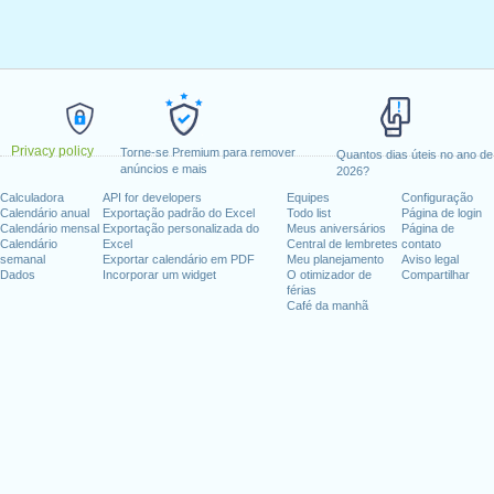
Privacy policy
Torne-se Premium para remover
Quantos dias úteis no ano de
anúncios e mais
2026?
Calculadora
API for developers
Equipes
Configuração
Calendário anual
Exportação padrão do Excel
Todo list
Página de login
Calendário mensal
Exportação personalizada do
Meus aniversários
Página de
Calendário
Excel
Central de lembretes
contato
semanal
Exportar calendário em PDF
Meu planejamento
Aviso legal
Dados
Incorporar um widget
O otimizador de
Compartilhar
férias
Café da manhã