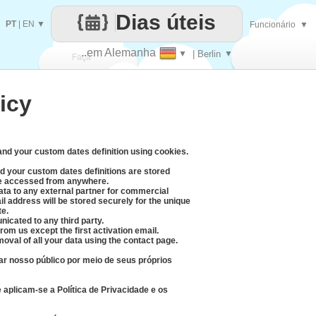
Dias úteis
PT
|
EN
▼
Funcionário
▼
..em Alemanha
▼
| Berlin
▼
Faça
icy
cada
 and your custom dates definition using cookies.
d your custom dates definitions are stored
be accessed from anywhere.
data to any external partner for commercial
l address will be stored securely for the unique
te.
icated to any third party.
rom us except the first activation email.
moval of all your data using the contact page.
r nosso público por meio de seus próprios
aplicam-se a Política de Privacidade e os