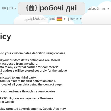
робочі дні
UK
|
EN
▼
співробітник
▼
..в Deutschland
▼
| Berlin
▼
Зроби
icy
кожен
 and your custom dates definition using cookies.
d your custom dates definitions are stored
be accessed from anywhere.
data to any external partner for commercial
l address will be stored securely for the unique
te.
icated to any third party.
rom us except the first activation email.
moval of all your data using the contact page.
ck our audience through its own cookies.
APTCHA, і застосовуються Політика
ня Google.
splay targeted advertisements. Google Ads may