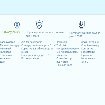
Privacy policy
Upgrade your account to remove
How many working days in
ads & more
year 2026?
Калькулятор
API for developers
Команди
налаштування
Річний календар
Стандартний експорт в Excel
Todo list
Сторінка входу
Місячний
Користувацький експорт в
мої дні народження
Контактна
календар
Excel
Центр нагадувань
інформація
Тижневий
Експорт календаря в PDF
Мій план
Правова
календар
Вставити віджет
Оптимізатор
інформація
Дані
відпустки
Share
Ранкова кава