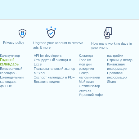
Privacy policy
Upgrade your account to remove
How many working days in
ads & more
year 2026?
Калькулятор
API for developers
Команды
настройки
Годовой
Стандартный экспорт в
Todo list
Страница входа
календарь
Excel
мои дни
Контактная
Ежемесячный
Пользовательский экспорт
рождения
информация
календарь
в Excel
Центр
Правовая
Еженедельный
Экспорт календаря в PDF
напоминаний
информация
календарь
Вставить виджет
Мой план
Share
данные
Оптимизатор
отпуска
Утренний кофе