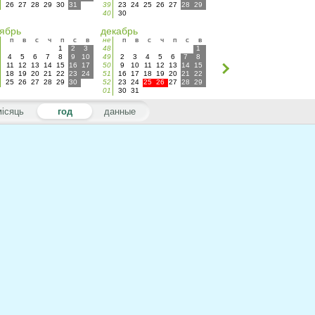
26
27
28
29
30
31
39
23
24
25
26
27
28
29
40
30
ябрь
декабрь
п
в
с
ч
п
с
в
не
п
в
с
ч
п
с
в
1
2
3
48
1
4
5
6
7
8
9
10
49
2
3
4
5
6
7
8
11
12
13
14
15
16
17
50
9
10
11
12
13
14
15
18
19
20
21
22
23
24
51
16
17
18
19
20
21
22
25
26
27
28
29
30
52
23
24
25
26
27
28
29
01
30
31
місяць
год
данные