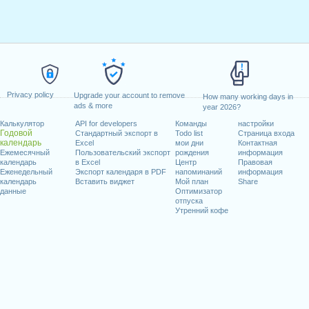
Privacy policy
Upgrade your account to remove
How many working days in
ads & more
year 2026?
Калькулятор
API for developers
Команды
настройки
Годовой
Стандартный экспорт в
Todo list
Страница входа
календарь
Excel
мои дни
Контактная
Ежемесячный
Пользовательский экспорт
рождения
информация
календарь
в Excel
Центр
Правовая
Еженедельный
Экспорт календаря в PDF
напоминаний
информация
календарь
Вставить виджет
Мой план
Share
данные
Оптимизатор
отпуска
Утренний кофе