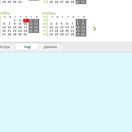
28
29
30
31
35
25
26
27
28
29
30
31
тябрь
ноябрь
п
в
с
ч
п
с
в
не
п
в
с
ч
п
с
в
1
2
3
4
5
44
1
2
6
7
8
9
10
11
12
45
3
4
5
6
7
8
9
13
14
15
16
17
18
19
46
10
11
12
13
14
15
16
20
21
22
23
24
25
26
47
17
18
19
20
21
22
23
27
28
29
30
31
48
24
25
26
27
28
29
30
місяць
год
данные