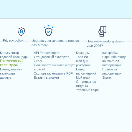
Privacy policy
Upgrade your account to remove
How many working days in
ads & more
year 2026?
Калькулятор
API for developers
Команды
настройки
Годовой календарь
Стандартный экспорт в
Todo list
Страница входа
Ежемесячный
Excel
мои дни
Контактная
календарь
Пользовательский экспорт
рождения
информация
Еженедельный
в Excel
Центр
Правовая
календарь
Экспорт календаря в PDF
напоминаний
информация
данные
Вставить виджет
Мой план
Share
Оптимизатор
отпуска
Утренний кофе