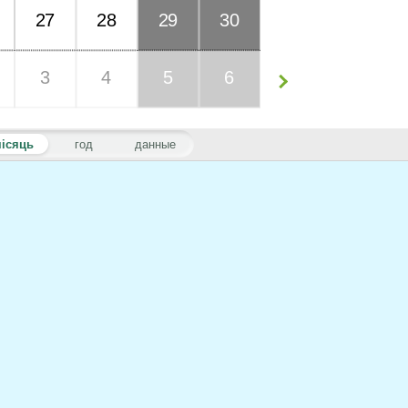
27
28
29
30
3
4
5
6
ісяць
год
данные