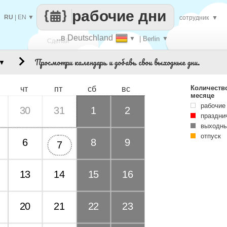
рабочие дни
RU
|
EN
▼
сотрудник
▼
..в Deutschland
▼
| Berlin
▼
Сделай
Просмотри календарь и добавь свои выходные дни.
▼
каждый
Количеств
чт
пт
сб
вс
месяце
рабочие
30
31
1
2
праздни
выходны
отпуск
6
8
9
7
13
14
15
16
20
21
22
23