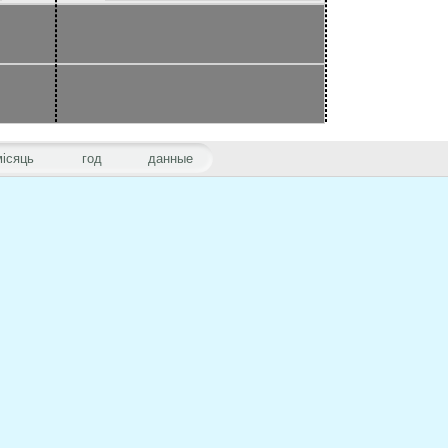
місяць
год
данные