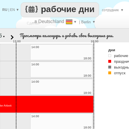
рабочие дни
RU
|
EN
▼
сотрудник
▼
..в Deutschland
▼
| Berlin
▼
Сделай
Просмотри календарь и добавь свои выходные дни.
▼
каждый
13:00
18:00
14:00
дни
рабочие
18:00
праздни
14:00
выходны
отпуск
18:00
14:00
18:00
er Arbeit
14:00
18:00