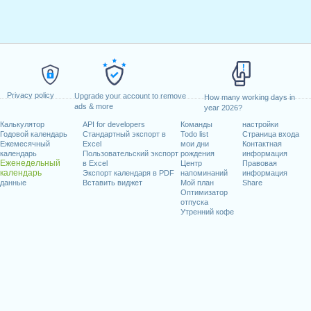
Privacy policy
Upgrade your account to remove
How many working days in
ads & more
year 2026?
Калькулятор
API for developers
Команды
настройки
Годовой календарь
Стандартный экспорт в
Todo list
Страница входа
Ежемесячный
Excel
мои дни
Контактная
календарь
Пользовательский экспорт
рождения
информация
Еженедельный
в Excel
Центр
Правовая
календарь
Экспорт календаря в PDF
напоминаний
информация
данные
Вставить виджет
Мой план
Share
Оптимизатор
отпуска
Утренний кофе