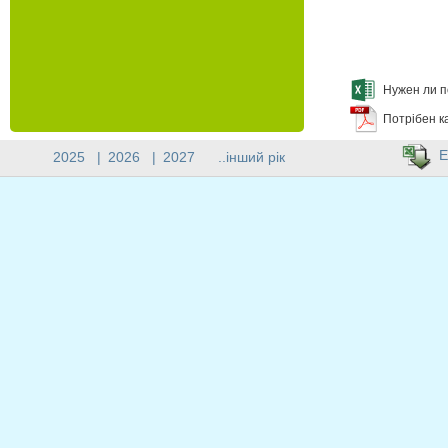
Нужен ли п
Потрібен к
E
2025
|
2026
|
2027
..інший рік