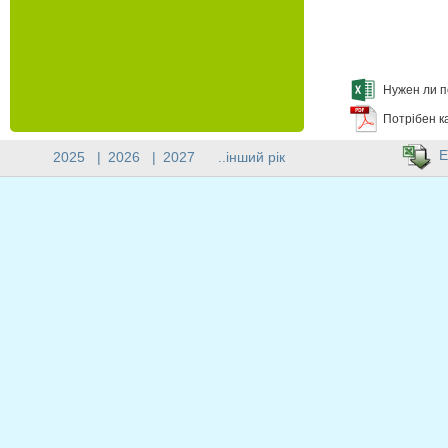
Нужен ли п
Потрібен к
E
2025
|
2026
|
2027
..інший рік