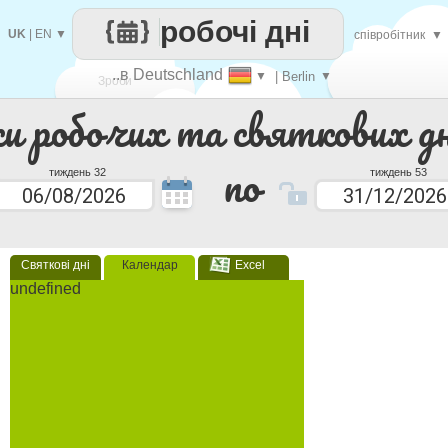
робочі дні
UK
|
EN
▼
співробітник
▼
..в Deutschland
▼
| Berlin
▼
Зроби
ки робочих та святкових дн
кожен
по
тиждень 32
тиждень 53
Святкові дні
Календар
Excel
undefined