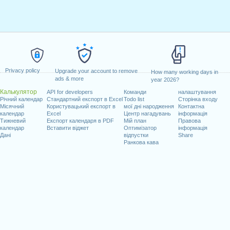
Privacy policy
Upgrade your account to remove
How many working days in
ads & more
year 2026?
Калькулятор
API for developers
Команди
налаштування
Річний календар
Стандартний експорт в Excel
Todo list
Сторінка входу
Місячний
Користувацький експорт в
мої дні народження
Контактна
календар
Excel
Центр нагадувань
інформація
Тижневий
Експорт календаря в PDF
Мій план
Правова
календар
Вставити віджет
Оптимізатор
інформація
Дані
відпустки
Share
Ранкова кава