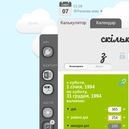
серп.
01:09
07
☕
Ранкова кава ▼
Калькулятор
Календар
Зроби
скіль
кожен
API
з
EXPORT
Аналізувати
Додати
з суботи,
1 січня, 1994
по
суботу,
31 грудня, 1994
включно:
ІНСТР.
-
+
дні
▼
-
+
робочі дні
▼
0
-
+
вихідні дні
▼