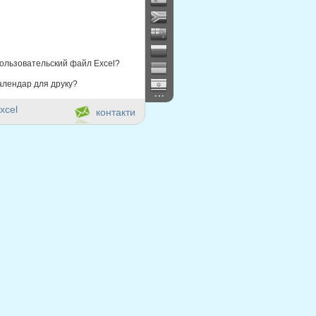
ользовательский файл Excel?
алендар для друку?
...
xcel
контакти