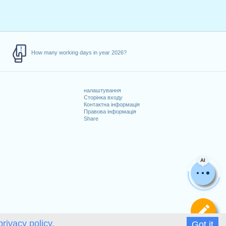
How many working days in year 2026?
налаштування
Сторінка входу
Контактна інформація
Правова інформація
Share
AI
Ви
privacy policy.
Got it