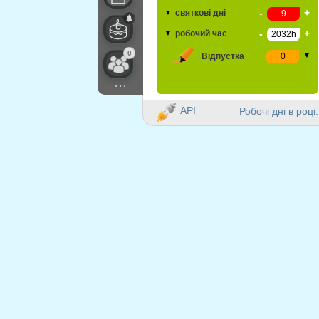
-
+
святкові дні
▼
-
+
робочий час
▼
0
Відпустка
▼
...
API
Робочі дні в році: