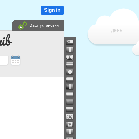
Sign in
Ваші установки
день
ів