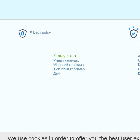
Privacy policy
Калькулятор
A
Річний календар
С
Місячний календар
К
Тижневий календар
Е
Дані
В
We use cookies in order to offer you the best user ex