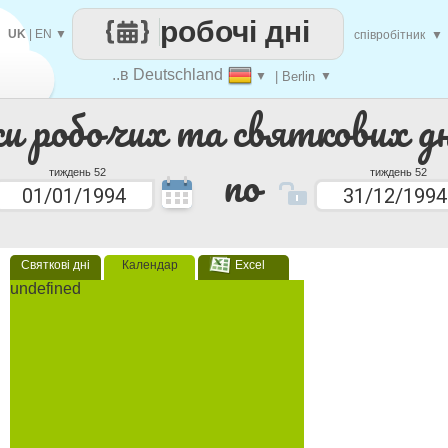
робочі дні
UK
|
EN
▼
співробітник
▼
..в Deutschland
▼
| Berlin
▼
ки робочих та святкових дн
по
тиждень 52
тиждень 52
Святкові дні
Календар
Excel
undefined