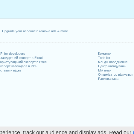
Upgrade your account to remove ads & more
PI for developers
Команди
тандартний експорт в Excel
Todo list
ористувацький експорт в Excel
мої дні народження
кспорт календаря в PDF
Центр нагадувань
ставити віджет
Мій план
Оптимізатор відпустки
Ранкова кава
perience, track our audience and display ads. Read our