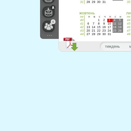
31
28
29
30
31
35
жовтень
ли
не
п
в
с
ч
п
с
н
не
40
1
2
3
4
5
44
0
41
6
7
8
9
10
11
12
45
42
13
14
15
16
17
18
19
46
43
20
21
22
23
24
25
26
47
...
44
27
28
29
30
31
48
тиждень