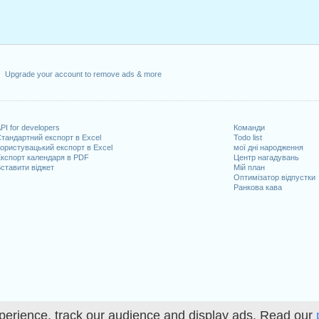
Upgrade your account to remove ads & more
PI for developers
Команди
тандартний експорт в Excel
Todo list
ористувацький експорт в Excel
мої дні народження
кспорт календаря в PDF
Центр нагадувань
ставити віджет
Мій план
Оптимізатор відпустки
Ранкова кава
perience, track our audience and display ads. Read our