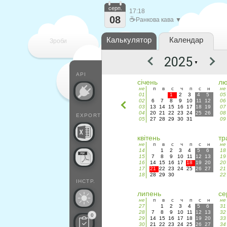
серп.
17:18
08
☕
Ранкова кава ▼
Калькулятор
Календар
Зроби
▼
кожен
API
січень
лю
не
п
в
с
ч
п
с
н
не
01
1
2
3
4
5
05
02
6
7
8
9
10
11
12
06
03
13
14
15
16
17
18
19
07
04
20
21
22
23
24
25
26
08
EXPORT
05
27
28
29
30
31
09
квітень
тр
не
п
в
с
ч
п
с
н
не
14
1
2
3
4
5
6
18
15
7
8
9
10
11
12
13
19
16
14
15
16
17
18
19
20
20
17
21
22
23
24
25
26
27
21
18
28
29
30
22
ІНСТР.
липень
се
не
п
в
с
ч
п
с
н
не
27
1
2
3
4
5
6
31
28
7
8
9
10
11
12
13
32
0
29
14
15
16
17
18
19
20
33
30
21
22
23
24
25
26
27
34