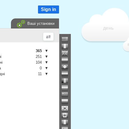
Sign in
Ваші установки
день
365
▼
і
251
▼
ні
104
▼
а
0
▼
дні
11
▼