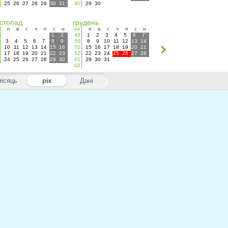
25
26
27
28
29
30
31
40
29
30
стопад
грудень
п
в
с
ч
п
с
н
не
п
в
с
ч
п
с
н
1
2
49
1
2
3
4
5
6
7
3
4
5
6
7
8
9
50
8
9
10
11
12
13
14
10
11
12
13
14
15
16
51
15
16
17
18
19
20
21
17
18
19
20
21
22
23
52
22
23
24
25
26
27
28
24
25
26
27
28
29
30
01
29
30
31
02
місяць
рік
Дані