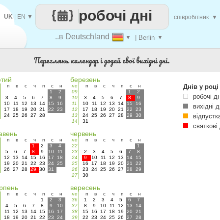
робочі дні
UK
|
EN
▼
співробітник
▼
..в Deutschland
▼
| Berlin
▼
Переглянь календар і додай свої вихідні дні.
тий
березень
п
в
с
ч
п
с
н
не
п
в
с
ч
п
с
н
Днів у році
1
2
09
1
2
робочі дн
3
4
5
6
7
8
9
10
3
4
5
6
7
8
9
10
11
12
13
14
15
16
11
10
11
12
13
14
15
16
вихідні д
17
18
19
20
21
22
23
12
17
18
19
20
21
22
23
24
25
26
27
28
13
24
25
26
27
28
29
30
відпустк
14
31
святкові 
авень
червень
п
в
с
ч
п
с
н
не
п
в
с
ч
п
с
н
1
2
3
4
22
1
5
6
7
8
9
10
11
23
2
3
4
5
6
7
8
12
13
14
15
16
17
18
24
9
10
11
12
13
14
15
19
20
21
22
23
24
25
25
16
17
18
19
20
21
22
26
27
28
29
30
31
26
23
24
25
26
27
28
29
27
30
рпень
вересень
п
в
с
ч
п
с
н
не
п
в
с
ч
п
с
н
1
2
3
36
1
2
3
4
5
6
7
4
5
6
7
8
9
10
37
8
9
10
11
12
13
14
11
12
13
14
15
16
17
38
15
16
17
18
19
20
21
18
19
20
21
22
23
24
39
22
23
24
25
26
27
28