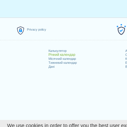
Privacy policy
Калькулятор
A
Річний календар
С
Місячний календар
К
Тижневий календар
Е
Дані
В
We use cookies in order to offer you the best user ex