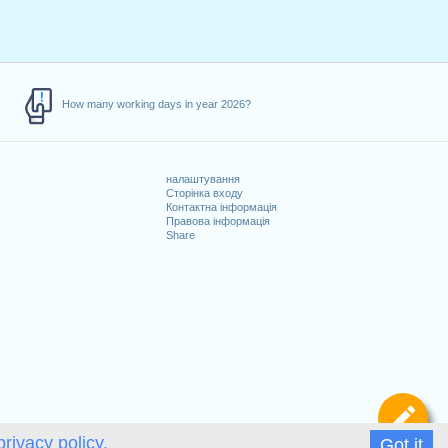
How many working days in year 2026?
налаштування
Сторінка входу
Контактна інформація
Правова інформація
Share
Ви
privacy policy.
Got it