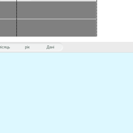
місяць
рік
Дані