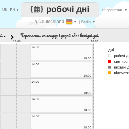
робочі дні
UK
|
EN
▼
співробітник
▼
..в Deutschland
▼
| Berlin
▼
Зроби
Переглянь календар і додай свої вихідні дні.
▼
кожен
13:00
18:00
14:00
дні
робочі д
18:00
святкові
14:00
вихідні 
відпустк
18:00
14:00
18:00
14:00
18:00
14:00
18:00