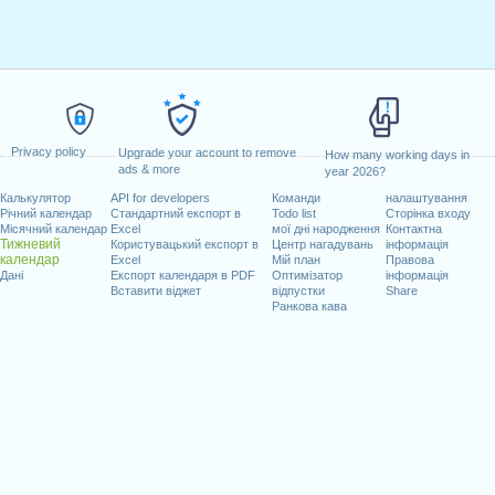
Privacy policy
Upgrade your account to remove
How many working days in
ads & more
year 2026?
Калькулятор
API for developers
Команди
налаштування
Річний календар
Стандартний експорт в
Todo list
Сторінка входу
Місячний календар
Excel
мої дні народження
Контактна
Тижневий
Користувацький експорт в
Центр нагадувань
інформація
календар
Excel
Мій план
Правова
Дані
Експорт календаря в PDF
Оптимізатор
інформація
Вставити віджет
відпустки
Share
Ранкова кава