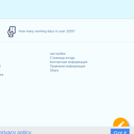
How many working days in year 2026?
настройки
Страница входа
Контактная информация
й
Правовая информация
Share
ка
Оп
privacy policy.
Got it