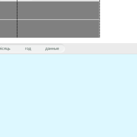
місяць
год
данные