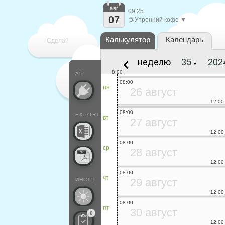
авг
09:25
07
☕
Утренний кофе ▼
Калькулятор
Календарь
Сделай
неделю
▼
каждый
8:00
API
08:00
пн
26 август
12:00
08:00
EXPORT
вт
27 август
12:00
08:00
ср
28 август
12:00
08:00
чт
29 август
ИНСТР.
12:00
08:00
пт
30 август
0
12:00