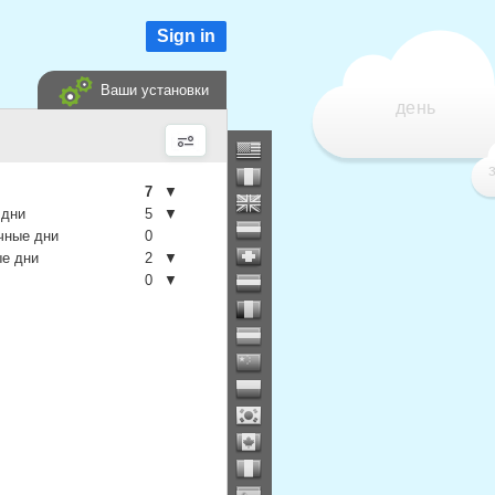
Sign in
Ваши установки
день
7
▼
 дни
5
▼
чные дни
0
е дни
2
▼
0
▼