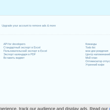
Upgrade your account to remove ads & more
API for developers
Команды
Стандартный экспорт в Excel
Todo list
Пользовательский экспорт в Excel
мои дни рождения
Экспорт календаря в PDF
Центр напоминани
Вставить виджет
Мой план
Оптимизатор отпус
Утренний кофе
perience, track our audience and display ads. Read our