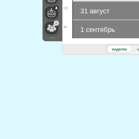
сб
31 август
0
вс
1 сентябрь
...
неделю