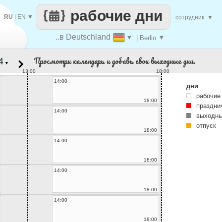
рабочие дни
RU
|
EN
▼
сотрудник
▼
..в Deutschland
▼
| Berlin
▼
Просмотри календарь и добавь свои выходные дни.
▼
13:00
18:00
14:00
дни
рабочие
18:00
праздни
14:00
выходны
отпуск
18:00
14:00
18:00
14:00
18:00
14:00
18:00