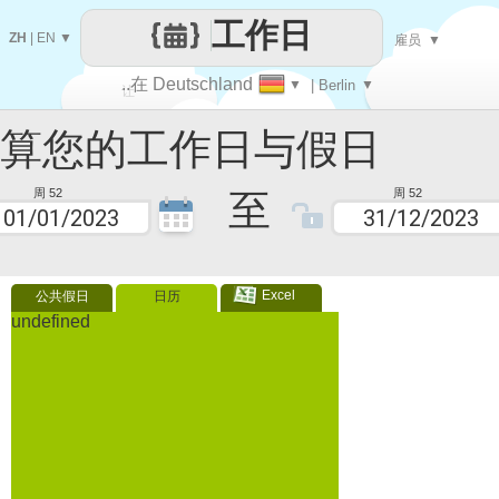
工作日
ZH
|
EN
▼
雇员
▼
..在 Deutschland
▼
| Berlin
▼
让
您的工作日与假日
每一天
至
周 52
周 52
Excel
公共假日
日历
undefined