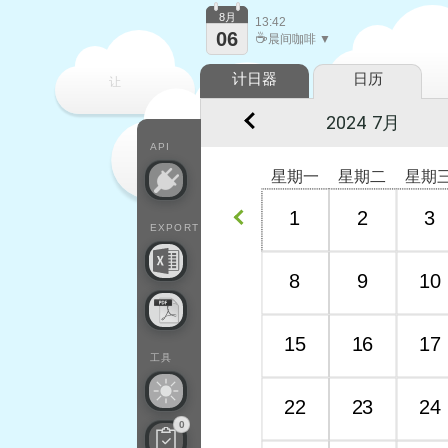
8月
13:42
06
☕
晨间咖啡 ▼
计日器
日历
让
每一天
API
星期一
星期二
星期
1
2
3
EXPORT
8
9
10
15
16
17
工具
22
23
24
0