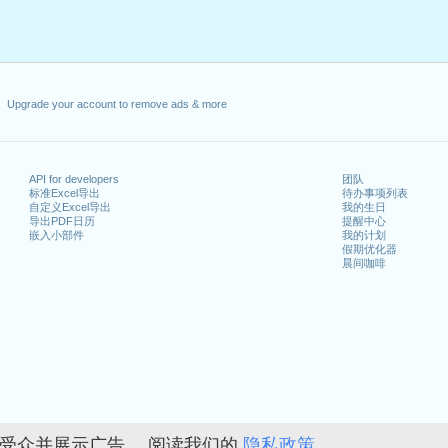
Upgrade your account to remove ads & more
API for developers
团队
标准Excel导出
待办事项列表
自定义Excel导出
我的生日
导出PDF日历
提醒中心
嵌入小部件
我的计划
假期优化器
晨间咖啡
的受众并展示广告。 阅读我们的
隐私政策。