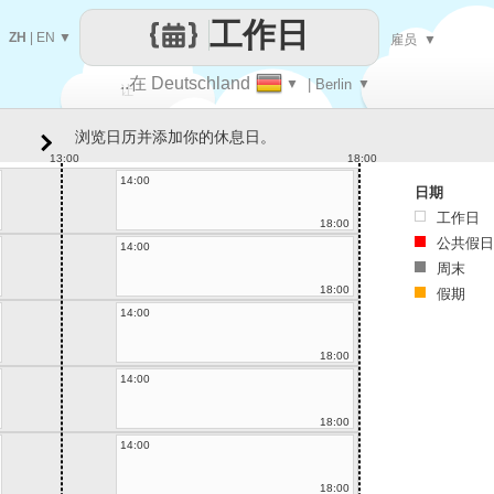
工作日
ZH
|
EN
▼
雇员
▼
..在 Deutschland
▼
| Berlin
▼
让
浏览日历并添加你的休息日。
每一天
13:00
18:00
14:00
日期
工作日
18:00
公共假日
14:00
周末
18:00
假期
14:00
18:00
14:00
18:00
14:00
18:00