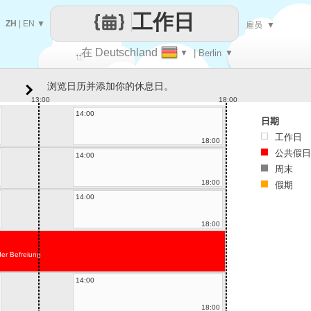
工作日
ZH
|
EN
▼
雇员
▼
..在 Deutschland
▼
| Berlin
▼
让
浏览日历并添加你的休息日。
每一天
13:00
18:00
14:00
日期
工作日
18:00
公共假日
14:00
周末
18:00
假期
14:00
18:00
der Befreiung
14:00
18:00