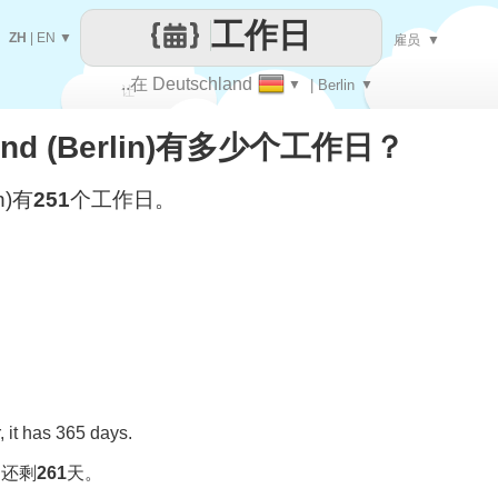
工作日
ZH
|
EN
▼
雇员
▼
..在 Deutschland
▼
| Berlin
▼
让
land (Berlin)有多少个工作日？
每一天
in)有
251
个工作日。
 it has 365 days.
，还剩
261
天。