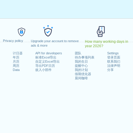
日星期一
日星期四
月8日星期四
5月29日星期四
日星期一
2025年10月3日星期五
Privacy policy
25日星期四
Upgrade your account to remove
How many working days in
ads & more
year 2026?
 2025年12月26日星期五
计日器
API for developers
团队
Settings
年历
标准Excel导出
待办事项列表
登录页面
月历
自定义Excel导出
我的生日
联系我们
周历
导出PDF日历
提醒中心
法律声明
Data
嵌入小部件
我的计划
分享
: 2025年3月8日星期六
假期优化器
晨间咖啡
n 2024 in Deutschland (Berlin)?
n 2026 in Deutschland (Berlin)?