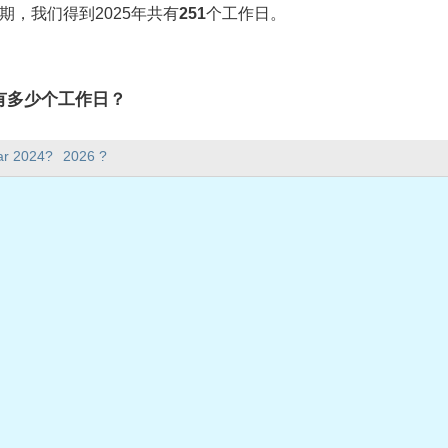
期，我们得到2025年共有
251
个工作日。
lin)有多少个工作日？
)有251个工作日。
ar 2024?
2026 ?
5天。
在工作日？
作日。
共假期
星期三
期五