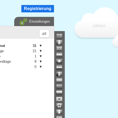
Registrierung
Einstellungen
zählen
nat
31
▼
age
21
▼
e
1
▼
ndtage
9
▼
0
▼