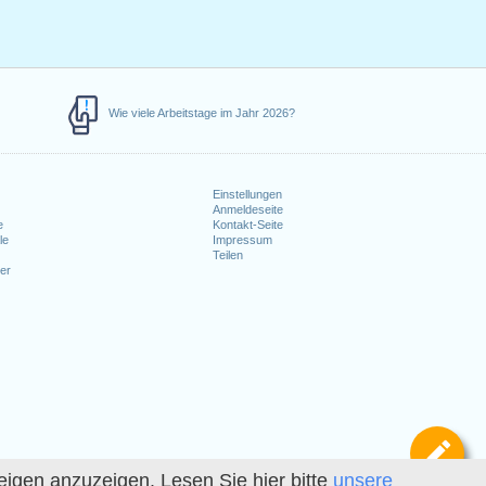
Wie viele Arbeitstage im Jahr 2026?
Einstellungen
Anmeldeseite
e
Kontakt-Seite
le
Impressum
Teilen
er
Def
igen anzuzeigen. Lesen Sie hier bitte
unsere