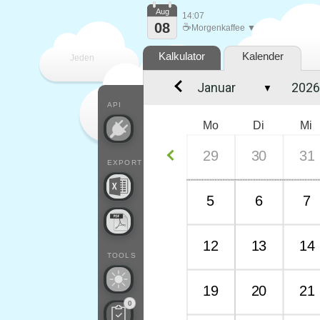
Aug
14:07
08
☕
Morgenkaffee ▼
Kalkulator
Kalender
Jeden
▼
Tag
API
Mo
Di
Mi
29
30
31
EXPORT
5
6
7
12
13
14
TOOLS
19
20
21
0