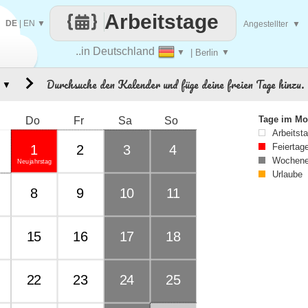
Arbeitstage
DE
|
EN
▼
Angestellter
▼
..in Deutschland
▼
| Berlin
▼
Durchsuche den Kalender und füge deine freien Tage hinzu.
▼
Tage im Mo
Do
Fr
Sa
So
Arbeitst
Feiertag
1
2
3
4
Wochene
Neujahrstag
Urlaube
8
9
10
11
15
16
17
18
22
23
24
25