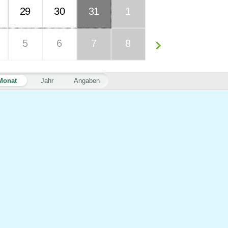
29
30
31
1
5
6
7
8
Monat
Jahr
Angaben