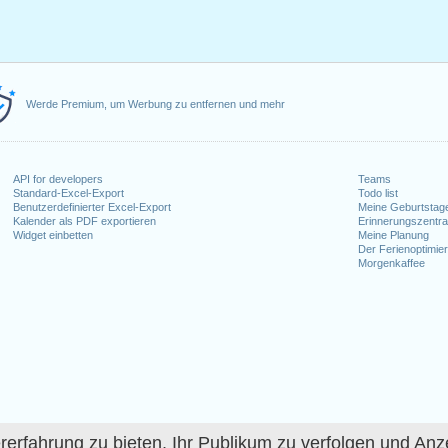
Werde Premium, um Werbung zu entfernen und mehr
API for developers
Teams
Standard-Excel-Export
Todo list
Benutzerdefinierter Excel-Export
Meine Geburtstag
Kalender als PDF exportieren
Erinnerungszentra
Widget einbetten
Meine Planung
Der Ferienoptimier
Morgenkaffee
fahrung zu bieten, Ihr Publikum zu verfolgen und Anze